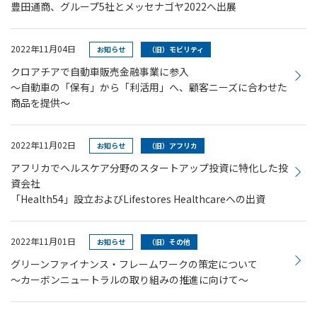
豊田通商、グループ5社とメッセナゴヤ2022へ出展
2022年11月04日
お知らせ
（旧）モビリティ
クロアチアで自動車販売金融事業に参入
～自動車の「保有」から「利活用」へ、顧客ニーズに合わせた
商品を提供～
2022年11月02日
お知らせ
（旧）アフリカ
アフリカでヘルスケア分野のスタートアップ投資に特化した投
資会社
「Health54」設立およびLifestores Healthcareへの出資
2022年11月01日
お知らせ
（旧）その他
グリーンファイナンス・フレームワークの策定について
～カーボンニュートラルの取り組みの推進に向けて～