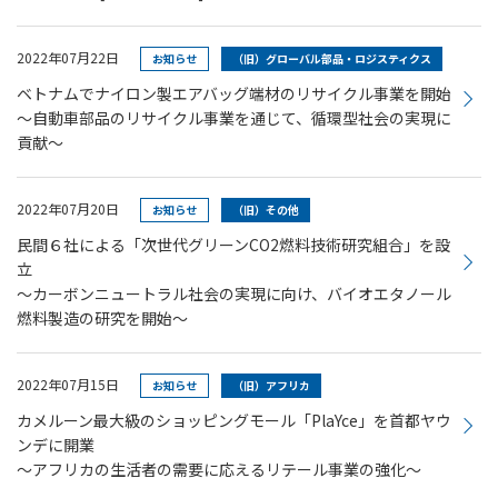
2022年07月22日
お知らせ
（旧）グローバル部品・ロジスティクス
ベトナムでナイロン製エアバッグ端材のリサイクル事業を開始
～自動車部品のリサイクル事業を通じて、循環型社会の実現に
貢献～
2022年07月20日
お知らせ
（旧）その他
民間６社による「次世代グリーンCO2燃料技術研究組合」を設
立
～カーボンニュートラル社会の実現に向け、バイオエタノール
燃料製造の研究を開始～
2022年07月15日
お知らせ
（旧）アフリカ
カメルーン最大級のショッピングモール「PlaYce」を首都ヤウ
ンデに開業
～アフリカの生活者の需要に応えるリテール事業の強化～