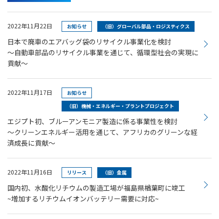
2022年11月22日
お知らせ
（旧）グローバル部品・ロジスティクス
日本で廃車のエアバッグ袋のリサイクル事業化を検討
～自動車部品のリサイクル事業を通じて、循環型社会の実現に
貢献～
2022年11月17日
お知らせ
（旧）機械・エネルギー・プラントプロジェクト
エジプト初、ブルーアンモニア製造に係る事業性を検討
～クリーンエネルギー活用を通じて、アフリカのグリーンな経
済成長に貢献～
2022年11月16日
リリース
（旧）金属
国内初、水酸化リチウムの製造工場が福島県楢葉町に竣工
~増加するリチウムイオンバッテリー需要に対応~