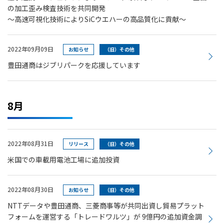
の加工歪み検査技術を共同開発
～高速可視化技術によりSiCウエハーの高品質化に貢献～
2022年09月09日
お知らせ
（旧）その他
豊田通商はジブリパークを応援しています
8月
2022年08月31日
リリース
（旧）その他
米国での車載用電池工場に追加投資
2022年08月30日
お知らせ
（旧）その他
NTTデータや豊田通商、三菱商事等が共同出資し貿易プラット
フォームを運営する「トレードワルツ」が 9億円の追加資金調