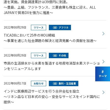
達を実施。資金調達累計は39億円に到達。
～豊島、上組、フジトランス、三菱倉庫も株主に迎え、ALL
JAPANで貿易DXを強力に推進～
2022年08月29日
リリース
（旧）アフリカ
TICAD8において25件のMOU締結
～事業を通じた社会課題の解決と経済発展への貢献を加速～
2022年08月29日
リリース
（旧）その他
市民の生活排水から水素を製造する地産地消型水素ステーショ
ンをリニューアルします
#
テーマ
2022年08月17日
お知らせ
（旧）食料・生活産業
インドに医療周辺サービスを行う合弁会社を設立
～リネン品など日本式の安心・安全なサービスをインド国内に
提供～