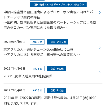
（旧）機械・エネルギー・プラントプロジェクト
中部国際空港と豊田通商によるゼロカーボン実現に向けたパー
トナーシップ契約の締結
～国内初、空港管理者と民間企業のパートナーシップによる空
港のゼロカーボン実現に向けた取り組み～
2022年04月08日
お知らせ
（旧）アフリカ
東アフリカ大手薬局チェーンGoodlife社に出資
～アフリカにおける医薬品小売分野への事業拡大～
2022年04月01日
お知らせ
（旧）その他
2022年度 新入社員向け社長挨拶
2022年04月01日
お知らせ
（旧）その他
2021年度（2022年3月期）通期決算公表は、4月28日(木)16:00
頃を予定しております。