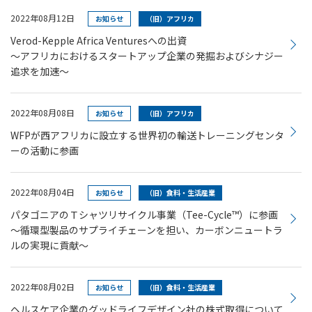
2022年08月12日
お知らせ
（旧）アフリカ
Verod-Kepple Africa Venturesへの出資
～アフリカにおけるスタートアップ企業の発掘およびシナジー
追求を加速～
2022年08月08日
お知らせ
（旧）アフリカ
WFPが西アフリカに設立する世界初の輸送トレーニングセンタ
ーの活動に参画
2022年08月04日
お知らせ
（旧）食料・生活産業
パタゴニアのＴシャツリサイクル事業（Tee-Cycle™）に参画
～循環型製品のサプライチェーンを担い、カーボンニュートラ
ルの実現に貢献～
2022年08月02日
お知らせ
（旧）食料・生活産業
ヘルスケア企業のグッドライフデザイン社の株式取得について