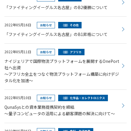
「ファイティングイーグルス名古屋」のB2優勝について
2022年05月16日
お知らせ
（旧）その他
「ファイティングイーグルス名古屋」のB1昇格について
2022年05月11日
お知らせ
（旧）アフリカ
ナイジェリアで国際物流プラットフォームを展開するOnePort
社へ出資
～アフリカ全土をつなぐ物流プラットフォーム構築に向けデジ
タル化を加速～
2022年05月10日
お知らせ
（旧）化学品・エレクトロニクス
QunaSysとの資本業務提携契約を締結
～量子コンピュータの活用による顧客課題の解決に向けて～
2022年05月06日