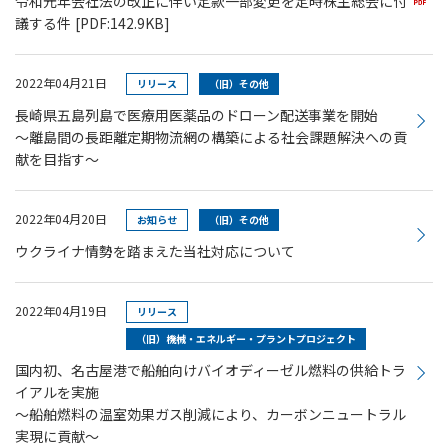
令和元年会社法の改正に伴い定款一部変更を定時株主総会に付
議する件
[PDF:142.9KB]
2022年04月21日
リリース
（旧）その他
長崎県五島列島で医療用医薬品のドローン配送事業を開始
～離島間の長距離定期物流網の構築による社会課題解決への貢
献を目指す～
2022年04月20日
お知らせ
（旧）その他
ウクライナ情勢を踏まえた当社対応について
2022年04月19日
リリース
（旧）機械・エネルギー・プラントプロジェクト
国内初、名古屋港で船舶向けバイオディーゼル燃料の供給トラ
イアルを実施
～船舶燃料の温室効果ガス削減により、カーボンニュートラル
実現に貢献～