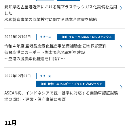
愛知県名古屋港近郊における廃プラスチックガス化設備を活用
した
水素製造事業の協業検討に関する基本合意書を締結
2022年12月08日
リリース
（旧）グローバル部品・ロジスティクス
令和４年度 空港脱炭素化推進事業費補助金 初の採択案件
仙台空港にカーポート型太陽光発電所を建設
～空港の脱炭素化推進を目指す～
2022年12月07日
リリース
（旧）機械・エネルギー・プラントプロジェクト
ASEAN初、インドネシアで統一基準に対応する自動車認証試験
場の 設計・建設・保守事業に参画
11月