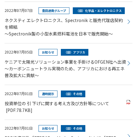
2022年07月07日
豊田通商グループ
（旧）化学品・エレクトロニクス
ネクスティ エレクトロニクス、Spectronik と販売代理店契約
を締結
～Spectronik製の小型水素燃料電池を日本で販売開始～
2022年07月05日
お知らせ
（旧）アフリカ
ケニアで太陽光ソリューション事業を手掛けるOFGEN社へ出資
～カーボンニュートラル実現のため、アフリカにおける再エネ
普及拡大に貢献～
2022年07月01日
適時開示
（旧）その他
投資単位の 引 下げに関する考え方及び方針等について
[PDF:78.7KB]
2022年07月01日
お知らせ
（旧）その他