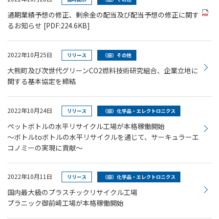
通期業績予想の修正、剰余金の配当及び配当予想の修正に関す
るお知らせ
[PDF:224.6KB]
2022年10月25日
リリース
（旧）その他
大熊町及び次世代グリーンCO2燃料技術研究組合、企業立地に
関する基本協定を締結
2022年10月24日
リリース
（旧）化学品・エレクトロニクス
ペットボトルの水平リサイクル工場が本格稼働開始
～ボトルtoボトルの水平リサイクルを通じて、サーキュラーエ
コノミーの実現に貢献～
2022年10月11日
リリース
（旧）化学品・エレクトロニクス
国内最大級のプラスチックリサイクル工場
プラニック御前崎工場が本格稼働開始