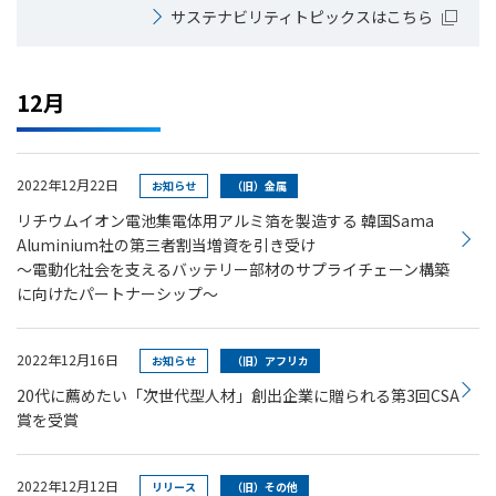
サステナビリティトピックスはこちら
12月
2022年12月22日
お知らせ
（旧）金属
リチウムイオン電池集電体用アルミ箔を製造する 韓国Sama
Aluminium社の第三者割当増資を引き受け
～電動化社会を支えるバッテリー部材のサプライチェーン構築
に向けたパートナーシップ～
2022年12月16日
お知らせ
（旧）アフリカ
20代に薦めたい「次世代型⼈材」創出企業に贈られる第3回CSA
賞を受賞
2022年12月12日
リリース
（旧）その他