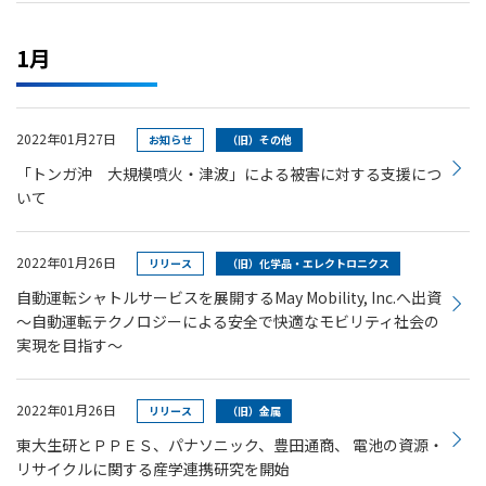
1月
2022年01月27日
お知らせ
（旧）その他
「トンガ沖 大規模噴火・津波」による被害に対する支援につ
いて
2022年01月26日
リリース
（旧）化学品・エレクトロニクス
自動運転シャトルサービスを展開するMay Mobility, Inc.へ出資
～自動運転テクノロジーによる安全で快適なモビリティ社会の
実現を目指す～
2022年01月26日
リリース
（旧）金属
東大生研とＰＰＥＳ、パナソニック、豊田通商、 電池の資源・
リサイクルに関する産学連携研究を開始