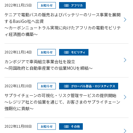
2022年11月15日
お知らせ
（旧）アフリカ
ケニアで電動バスの販売およびバッテリーのリース事業を展開
するBasiGo社へ出資
～カーボンニュートラル実現に向けたアフリカの電動モビリテ
ィ経済圏の構築～
2022年11月14日
お知らせ
（旧）モビリティ
カンボジアで車両組立事業会社を設立
～同国政府と自動車産業での協業MOUを締結～
2022年11月10日
お知らせ
（旧）グローバル部品・ロジスティクス
サプライチェーンの可視化・リスク管理サービスの提供開始
～レジリア社との協業を通じて、お客さまのサプライチェーン
強靭化に貢献～
2022年11月08日
お知らせ
（旧）その他