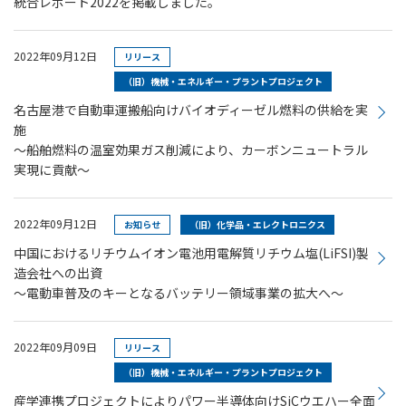
統合レポート2022を掲載しました。
2022年09月12日
リリース
（旧）機械・エネルギー・プラントプロジェクト
名古屋港で自動車運搬船向けバイオディーゼル燃料の供給を実
施
～船舶燃料の温室効果ガス削減により、カーボンニュートラル
実現に貢献～
2022年09月12日
お知らせ
（旧）化学品・エレクトロニクス
中国におけるリチウムイオン電池用電解質リチウム塩(LiFSI)製
造会社への出資
～電動車普及のキーとなるバッテリー領域事業の拡大へ～
2022年09月09日
リリース
（旧）機械・エネルギー・プラントプロジェクト
産学連携プロジェクトによりパワー半導体向けSiCウエハー全面