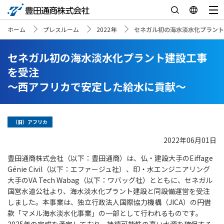
ホーム
プレスルーム
2022年
セネガル初の海水淡水化プラント
セネガル初の海水淡水化プラント建設工事
を受注
～西アフリカで安定した給水に貢献～
（旧）アフリカ
2022年06月01日
豊田通商株式会社（以下：豊田通商）は、仏・建設大手の
Eiffage
Génie Civil
（以下：エファージュ社）、印・水エンジニアリング
大手のVA Tech Wabag（以下：ワバッグ社）とともに、セネガル
国営水道公社より、海水淡水化プラント建設と同設備運営を受注
しました。本事業は、独立行政法人国際協力機構（JICA）の円借
款「マメル海水淡水化事業」の一部として行われるものです。
2025年の完成を予定しており、持続可能性の高い水源を確保する