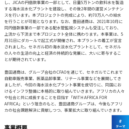
し、JICAの円借款事業の一部として、日量5万トンの飲料水を製造
する海水淡水化プラントを建設し、その後2年間の運営メンテナン
スを行います。本プロジェクトの完成により、約70万人への給水
を行うことが可能となります。なお、豊田通商は、2021年10月に
同円借款事業の一部である配水管監視システムも受注しており、
上流から下流まで本プロジェクト全体に携わります。本事業は、5
月31日にダカールで起工式が開催され、本プラントの着工が宣言
されました。セネガル初の海水淡水化プラントとして、セネガル
の人々の生活の向上と経済の持続的な発展に、大いに寄与するこ
とが期待されています。
豊田通商は、グループ会社のCFAOを通じて、セネガルでこれまで
自動車販売事業、医薬品卸事業、リテール事業などを展開してき
ましたが、今回の海水淡水化プラント事業を皮切りに、同国にお
けるインフラ整備に本格的に取り組んでいきます。アフリカの人々
や社会と共に成長することを目指す「WITH AFRICA FOR
AFRICA」という理念のもと、豊田通商グループは、今後もアフリ
カの社会課題解決に貢献しつつ、事業拡大に取り組んでいきます。
#
事業概要
テーマ