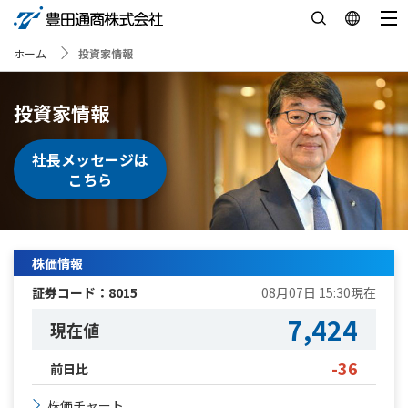
ホーム
投資家情報
投資家情報
社長メッセージは
こちら
株価情報
証券コード：
8015
08月07日 15:30
現在
7,424
現在値
-36
前日比
株価チャート