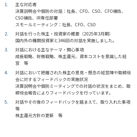
1
主な対応者
決算説明会や個別の対話：社長、CFO、CSO、CFO補佐、
CSO補佐、IR専任部署
スモールミーティング：社長、CFO、CSO
2
対話を行った株主・投資家の概要（2025年3月期）
国内外の機関投資家と346回の対話を実施しました。
3
対話における主なテーマ・関心事項
成長戦略、財務戦略、株主還元、資本コストを意識した経
営 等
4
対話において把握された株主の意見・懸念の経営陣や取締役
会に対するフィードバックの実施状況
決算説明会や個別ミーティングでの対話の状況をまとめ、取
締役会報告によりフィードバックを行っています。
5
対話やその後のフィードバックを踏まえて、取り入れた事項
等
株主還元方針の更新 等