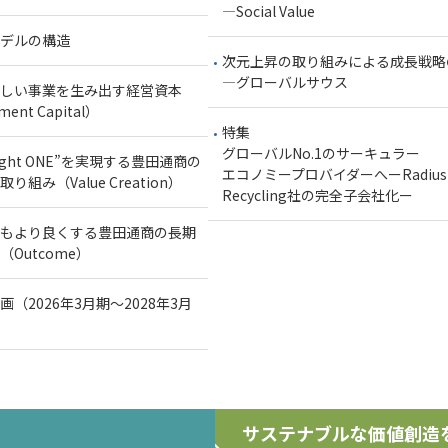
―Social Value
デルの構造
次元上昇の取り組みによる成長戦略
―グローバルサウス
しい事業を生み出す経営資本
ent Capital）
特集
グローバルNo.1のサーキュラー
 Right ONE”を実現する豊田通商の
エコノミープロバイダーへーRadius
り組み（Value Creation）
Recycling社の完全子会社化ー
もより良くする豊田通商の長期
Outcome）
（2026年3月期～2028年3月
サステナブルな価値創造