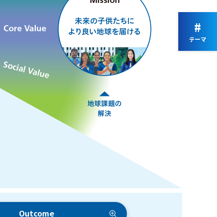
#
テーマ
Outcome