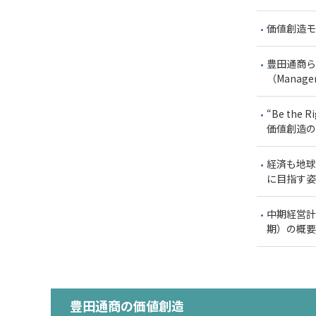
価値創造モ
豊田通商ら
（Managem
“Be the
価値創造の取
経済も地球
に目指す姿（
中期経営計画
期）の概要
豊田通商の価値創造