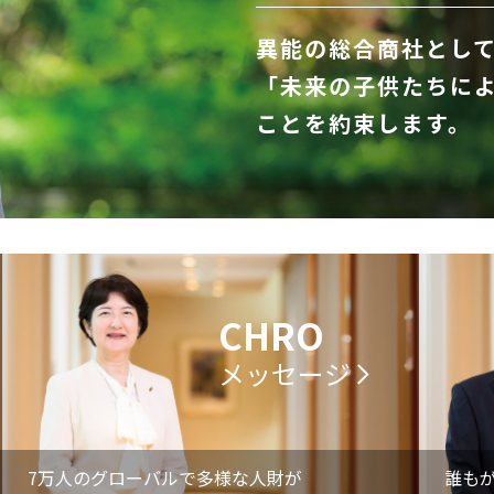
異能の総合商社とし
「未来の子供たちに
ことを約束します。
CHRO
メッセージ
7万人のグローバルで多様な人財が
誰も