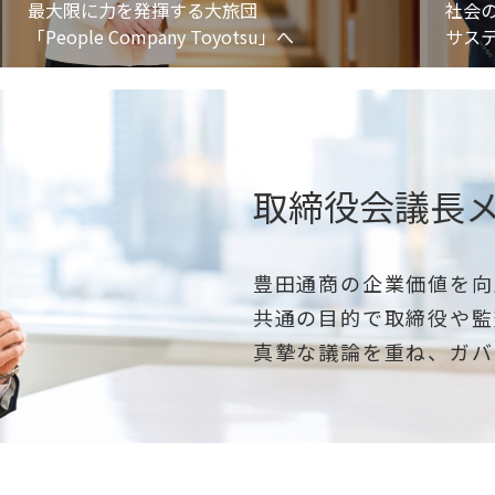
最大限に力を発揮する大旅団
社会
「People Company Toyotsu」へ
サス
取締役会議長
豊田通商の企業価値を向
共通の目的で取締役や監
真摯な議論を重ね、ガバ