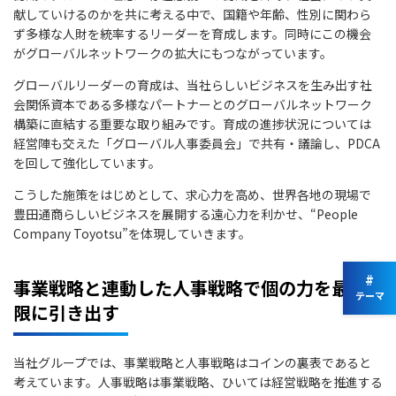
献していけるのかを共に考える中で、国籍や年齢、性別に関わら
ず多様な人財を統率するリーダーを育成します。同時にこの機会
がグローバルネットワークの拡大にもつながっています。
グローバルリーダーの育成は、当社らしいビジネスを生み出す社
会関係資本である多様なパートナーとのグローバルネットワーク
構築に直結する重要な取り組みです。育成の進捗状況については
経営陣も交えた「グローバル人事委員会」で共有・議論し、PDCA
を回して強化しています。
こうした施策をはじめとして、求心力を高め、世界各地の現場で
豊田通商らしいビジネスを展開する遠心力を利かせ、“People
Company Toyotsu”を体現していきます。
#
事業戦略と連動した人事戦略で個の力を最大
テーマ
限に引き出す
当社グループでは、事業戦略と人事戦略はコインの裏表であると
考えています。人事戦略は事業戦略、ひいては経営戦略を推進する