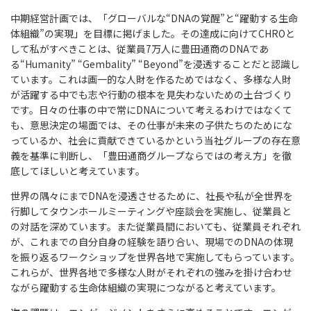
中期経営計画では、「グローバルな“DNAの覚醒”と“躍動する生命
体組織”の実現」を目標に掲げました。その達成に向けてCHROと
して私がすべきことは、従業員7万人に豊田通商のDNAであ
る“Humanity” “Gembality” “Beyond”を浸透することだと認識し
ています。これは画一的な人財を作るためではなく、多様な人財
が活躍する中でも志や行動の根本を見失わないための土台づくり
です。日々の仕事の中で常にDNAについて考えるわけではなくて
も、意思決定の場面では、その仕事が未来の子供たちのためにな
っているか、社会に貢献できているかという当社グループの存在意
義を基準に判断し、「豊田通商グループならではの考え方」を徹
底してほしいと考えています。
世界の隅々にまでDNAを浸透させるために、社長や私が全世界を
行脚してタウンホールミーティングや座談会を実施し、従業員と
の対話を深めています。また従業員間においても、従業員それぞれ
が、これまでの自分自身の経験を語り合い、現場でのDNAの体現
を振り返るワークショップを世界各地で実施してもらっています。
これらが、世界各地で多様な人財がそれぞれの強みを掛け合わせ
ながら躍動する生命体組織の実現につながると考えています。