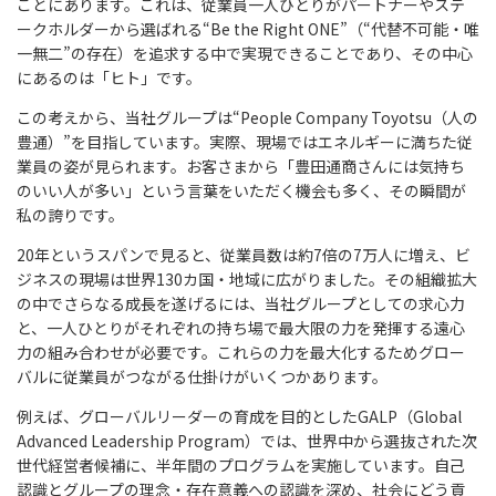
ことにあります。これは、従業員一人ひとりがパートナーやステ
ークホルダーから選ばれる“Be the Right ONE”（“代替不可能・唯
一無二”の存在）を追求する中で実現できることであり、その中心
にあるのは「ヒト」です。
この考えから、当社グループは“People Company Toyotsu（人の
豊通）”を目指しています。実際、現場ではエネルギーに満ちた従
業員の姿が見られます。お客さまから「豊田通商さんには気持ち
のいい人が多い」という言葉をいただく機会も多く、その瞬間が
私の誇りです。
20年というスパンで見ると、従業員数は約7倍の7万人に増え、ビ
ジネスの現場は世界130カ国・地域に広がりました。その組織拡大
の中でさらなる成長を遂げるには、当社グループとしての求心力
と、一人ひとりがそれぞれの持ち場で最大限の力を発揮する遠心
力の組み合わせが必要です。これらの力を最大化するためグロー
バルに従業員がつながる仕掛けがいくつかあります。
例えば、グローバルリーダーの育成を目的としたGALP（Global
Advanced Leadership Program）では、世界中から選抜された次
世代経営者候補に、半年間のプログラムを実施しています。自己
認識とグループの理念・存在意義への認識を深め、社会にどう貢