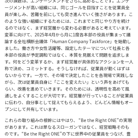
次の課題は、エンゲージメントをさらに高めることです。エンゲ
ージメントが高い組織には、同じゴールを目指すことを従業員全
員が楽しみ、苦難を前にしても突き進んでいく強さがあります。こ
のような強い組織にするためには、これまでと同じやり方を続け
るのではなく、まず経営層から変わる必要があると考えています。
変革に向けて、2025年4月から月に1度各本部の役員が集まって議
論する全社横断会議体「Human Company Taskforce」を始動し
ました。働き方や女性活躍等、設定したテーマについて社長と各
本部の役員が予定調和ではなく、本質を見据えて問題を追求しま
す。何をどう変革するか、まず経営層が具体的なアクションを一人
称で決め、コミットする。そうしなければ、従業員が動くはずは
ないからです。一方で、その場で決定したことを各現場で実践しな
がら、次は従業員自身に「ここを変えたい」という声をあげても
らい、改善を進めていきます。そのためには、透明性を高めて風
通しをよくすることが大切です。経営層が行っていることが従業員
に伝わり、自分事として捉えてもらえるよう、どんどん情報もオー
プンにして共有しています。
これらの取り組みの根幹にはやはり、 “Be the Right ONE”の実現
があります。これは単なるスローガンではなく、経営戦略そのも
のです。“Be the Right ONE”の下に世界中の従業員をつなげ、豊