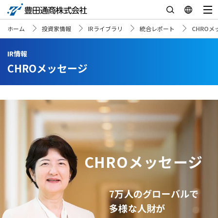
ホーム
投資家情報
IRライブラリ
統合レポート
CHROメ
IR情報
CHROメッセージ
CHROメッセージ
7万人のグローバルで
多様な人財が