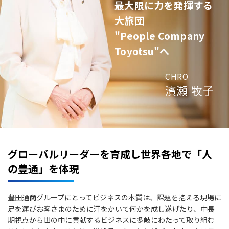
最大限に力を発揮する
大旅団
"People Company
Toyotsu"へ
CHRO
濱瀬 牧子
グローバルリーダーを育成し世界各地で「人
の豊通」を体現
豊田通商グループにとってビジネスの本質は、課題を抱える現場に
足を運びお客さまのために汗をかいて何かを成し遂げたり、中長
期視点から世の中に貢献するビジネスに多岐にわたって取り組む