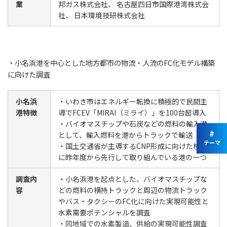
業
邦ガス株式会社
、
名古屋四日市国際港湾株式会
社
、
日本環境技研株式会社
・小名浜港を中心とした地方都市の物流・人流のFC化モデル構築
に向けた調査
小名浜
・いわき市はエネルギー転換に積極的で民間主
港特徴
導でFCEV「MIRAI（ミライ）」を100台超導入
・バイオマスチップや石炭などの燃料の輸入港
#
として、輸入燃料を港からトラックで輸送
テーマ
・国土交通省が主導するCNP形成に向けた検討
に昨年度から先行して取り組んでいる港の一つ
調査内
・小名浜港を起点とした、バイオマスチップな
容
どの燃料の横持トラックと周辺の物流トラック
やバス・タクシーのFC化に向けた実現可能性と
水素需要ポテンシャルを調査
・同地域での水素製造、供給の実現可能性調査