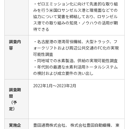
・ゼロエミッション化に向けて先進的な取り組
みを行う米国ロサンゼルス港と環境面などでの
協力について覚書を締結しており、ロサンゼル
ス港での取り組みの知見・ノウハウの活用が期
待できる
調査内
・名古屋港の港湾荷役機械、大型トラック、フ
容
ォークリフトおよび周辺公共交通のFC化の実現
可能性調査
・同地域での水素製造、供給の実現可能性調査
・年代別の最適な水素利活用トータルシステム
の検討および成立要件の洗い出し
2022年1月～2023年2月
調査期
間
（予
定）
実施企
豊田通商株式会社、
株式会社豊田自動織機
、
東