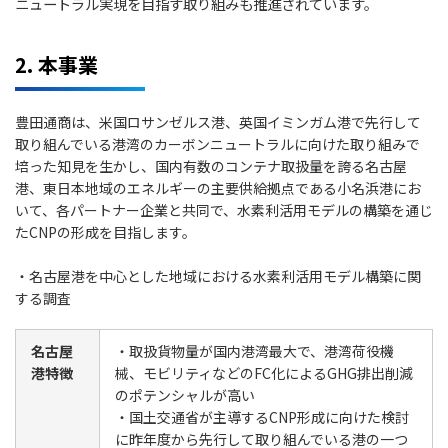
ニュートラル実現を目指す取り組みも推進
されています。
2. 本事業
豊田通商は、米国ロサンゼルス港、英国イミンガム港で先行して
取り組んでいる港湾のカーボンニュートラルに向けた取り組みで
培った知見を生かし、国内有数のコンテナ取扱量を誇る名古屋
港、東日本地域のエネルギーの主要供給拠点である小名浜港にお
いて、各パートナー企業と共同で、水素利活用モデルの構築を通じ
たCNPの形成を目指します。
・名古屋港を中心とした地域における水素利活用モデル構築に関
する調査
名古屋
・取扱貨物量が国内港湾最大で、港湾荷役機
港特徴
械、モビリティなどのFC化によるGHG排出削減
のポテンシャルが高い
・国土交通省が主導するCNP形成に向けた検討
に昨年度から先行して取り組んでいる港の一つ