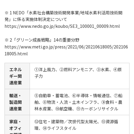
※ 1 NEDO「水素社会構築技術開発事業/地域水素利活用技術開
発」に係る実施体制決定について
https://www.nedo.go.jp/koubo/SE3_100001_00009.html
※ 2「グリーン成長戦略」14の重要分野
https://www.meti.go.jp/press/2021/06/20210618005/202106
18005.html
エネル
①洋上風力、②燃料アンモニア、③水素、④原
ギー関
子力
連産業
輸送・
⑤自動車・蓄電池、⑥半導体・情報通信、⑦船
製造関
舶、⑧物流・人流・土木インフラ、⑨食料・農
連産業
林水産業、⑩航空機、⑪カーボンリサイクル
家庭・
⑫住宅・建築物／次世代型太陽光、⑬資源循
オフィ
環、⑭ライフスタイル