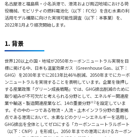
名古屋港と福島県・小名浜港で、港湾および周辺地域における荷
役機械、モビリティの燃料電池化
（以下：FC化）を含む水素の利
活用モデル構築に向けた実現可能性調査（以下：本事業）を、
2022年
1月より順次開始します。
1. 背景
世界120以上の国・地域が2050年カーボンニュートラル実現を目
（Greenhouse Gas、以下：
標に掲げる中、日本も温室効果ガス
GHG）を2030年までに2013年比46％削減、2050年までにカーボ
ン
ニュートラルを実現することを表明しています。企業を後押し
する産業政策「グリーン成長戦略」では、GHG排出
削減のために
取り組みが不可欠だと考えられる分野として、エネルギー関連産
※2
業や輸送・製造関連産業など、
14の重要分野
を設定していま
す。その中の一つである物流・人流・土木インフラ分野の重要拠
点である港湾
において、水素などのクリーンエネルギーを活用し
GHG排出を全体としてゼロにする「カーボンニュートラルポート
（以下：CNP）」を形成し、2050 年までの港湾におけるカーボン