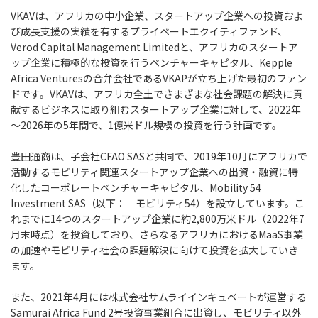
VKAVは、アフリカの中小企業、スタートアップ企業への投資およ
び成長支援の実績を有するプライベートエクイティファンド、
Verod Capital Management Limitedと、アフリカのスタートア
ップ企業に積極的な投資を行うベンチャーキャピタル、Kepple
Africa Venturesの合弁会社であるVKAPが立ち上げた最初のファン
ドです。VKAVは、アフリカ全土でさまざまな社会課題の解決に貢
献するビジネスに取り組むスタートアップ企業に対して、2022年
～2026年の5年間で、1億米ドル規模の投資を行う計画です。
豊田通商は、子会社CFAO SASと共同で、2019年10月にアフリカで
活動するモビリティ関連スタートアップ企業への出資・融資に特
化したコーポレートベンチャーキャピタル、Mobility 54
Investment SAS（以下： モビリティ54）を設立しています。こ
れまでに14つのスタートアップ企業に約2,800万米ドル（2022年7
月末時点）を投資しており、さらなるアフリカにおけるMaaS事業
の加速やモビリティ社会の課題解決に向けて投資を拡大していき
ます。
また、2021年4月には株式会社サムライインキュベートが運営する
Samurai Africa Fund 2号投資事業組合に出資し、モビリティ以外