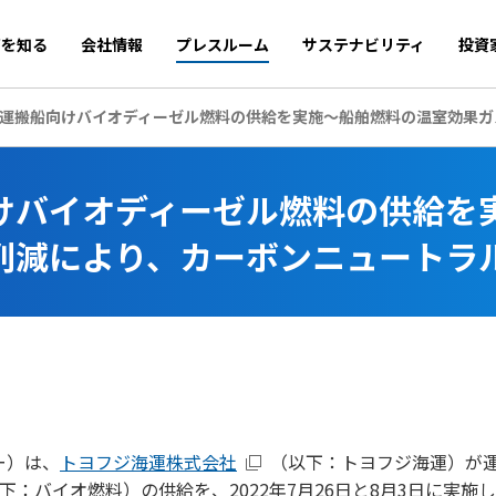
商を知る
会社情報
プレスルーム
サステナビリティ
投資
運搬船向けバイオディーゼル燃料の供給を実施～船舶燃料の温室効果ガ
けバイオディーゼル燃料の供給を
削減により、カーボンニュートラ
ー）は、
トヨフジ海運株式会社
（以下：トヨフジ海運）が運航
下：バイオ燃料）の供給を、2022年7月26日と8月3日に実