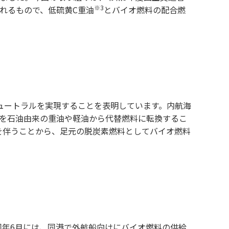
※3
われるもので、低硫黄C重油
とバイオ燃料の配合燃
ンニュートラルを実現することを表明しています。内航海
燃料を石油由来の重油や軽油から代替燃料に転換するこ
を伴うことから、足元の脱炭素燃料としてバイオ燃料
同年6月には、同港で外航船向けにバイオ燃料の供給