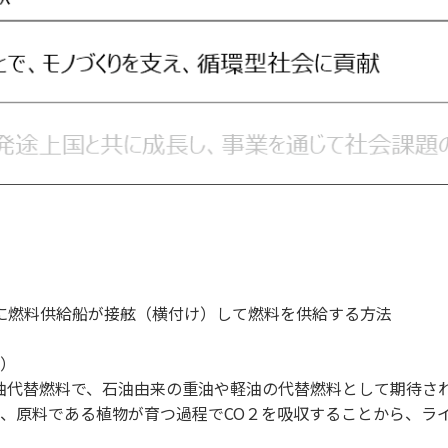
に燃料供給船が接舷（横付け）して燃料を供給する方法
F）
代替燃料で、石油由来の重油や軽油の代替燃料として期待され
mate Change）では、原料である植物が育つ過程でCO２を吸収する