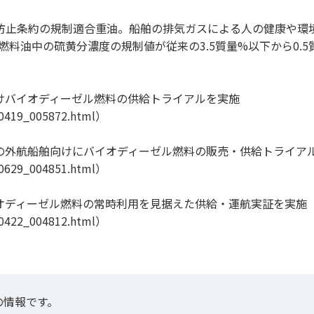
防止条約の規制適合重油。船舶の排気ガスによる人の健康や環
る燃料油中の硫黄分濃度の規制値が従来の3.5質量%以下から0.
向けバイオディーゼル燃料の供給トライアルを実施
20419_005872.html
）
郵船の外航船舶向けにバイオディーゼル燃料の販売・供給トライア
10629_004851.html
）
バイオディーゼル燃料の常時利用を見据えた供給・運航実証を実施
10422_004812.html
）
の情報です。