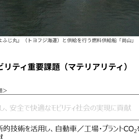
よふじ丸」（トヨフジ海運）と供給を行う燃料供給船「尚山」
ビリティ重要課題（マテリアリティ）
題＞