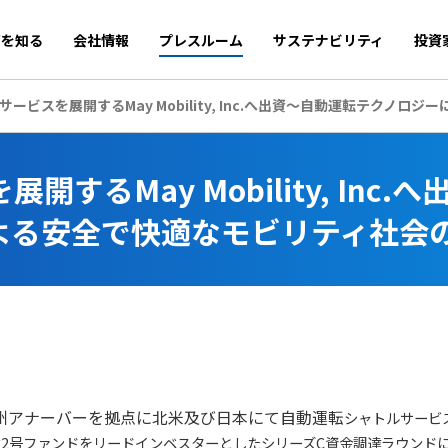
商を知る
会社情報
プレスルーム
サステナビリティ
投資
ービスを展開するMay Mobility, Inc.へ出資～自動運転テクノ
るMay Mobility, Inc.へ
よる安全で快適なモビリティ社会
州アナーバーを拠点に北米及び日本にて自動運転
シャトルサービ
2号ファンドをリードインベスターとしたシリーズC資金調達ラウンド