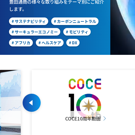
豊田通商の様々な取り組みをテーマ別にご紹介
します。
#
サステナビリティ
#
カーボンニュートラル
#
サーキュラーエコノミー
#
モビリティ
#
アフリカ
#
ヘルスケア
#
DX
Previous
COCE10周年動画