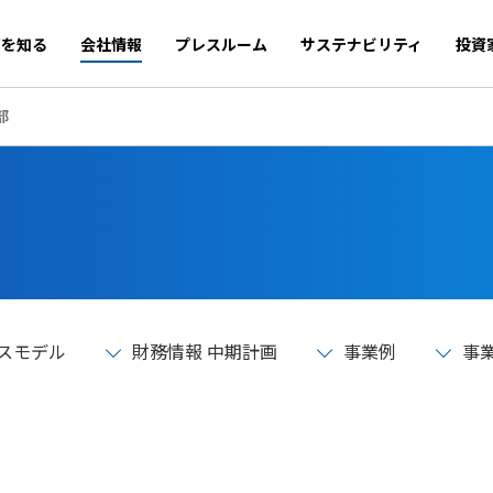
商を知る
会社情報
プレスルーム
サステナビリティ
投資
部
スモデル
財務情報 中期計画
事業例
事