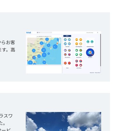
からお客
ます。高
プラスワ
た。
サービ