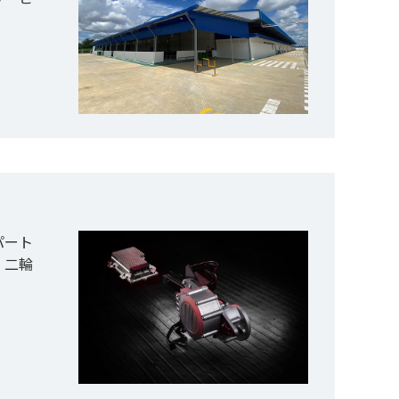
。パート
、二輪