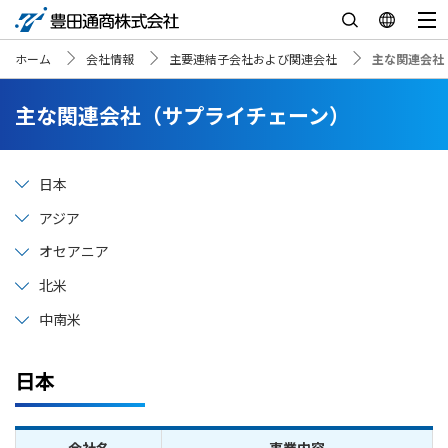
ホーム
会社情報
主要連結子会社および関連会社
主な関連会社
主な関連会社（サプライチェーン）
日本
アジア
オセアニア
北米
中南米
日本