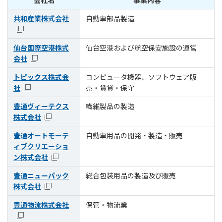
会社名
事業内容
共和産業株式会社
自動車部品製造
仙台国際空港株式
仙台空港および航空保安施設の運営
会社
トピックス株式会
コンピュータ機器、ソフトウェア販
社
売・賃貸・保守
豊通ヴィーテクス
繊維製品の製造
株式会社
豊通オートモーテ
自動車用品の開発・製造・販売
ィブクリエーショ
ン株式会社
豊通ニューパック
総合包装用品の製造及び販売
株式会社
豊通物流株式会社
保管・物流業