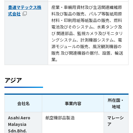
豊通マテックス株
産業・車輛用資材及び生活関連繊維原
式会社
料及び製品の販売、パルプ等製紙用原
材料・印刷用紙等紙製品の販売、燃料
電池及びそのシステム、水素タンク及
び 関連部品、監視カメラ及びモニタリ
ングシステム、計測機器システム、電
源モジュールの販売、風況観測機器の
販売 及び関連機器の据付、設置、輸送
業。
アジア
所在国・
会社名
事業内容
地域
Asahi Aero
航空機部品製造
マレーシ
Malaysia
ア
Sdn.Bhd.