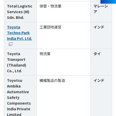
Total Logistic
保管・物流業
マレーシ
Services (M)
ア
Sdn. Bhd.
Toyota
工業団地運営
インド
Techno Park
India Pvt. Ltd.
Toyota
物流業
タイ
Transport
(Thailand)
Co., Ltd.
Toyotsu
繊維製品の製造
インド
Ambika
Automotive
Safety
Components
India Private
Limited