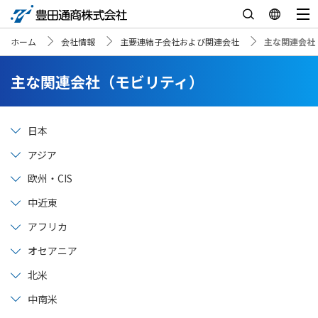
ホーム
会社情報
主要連結子会社および関連会社
主な関連会社
主な関連会社（モビリティ）
日本
アジア
欧州・CIS
中近東
アフリカ
オセアニア
北米
中南米