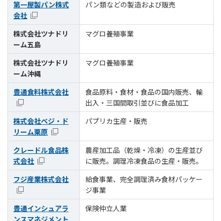
第一屋製パン株式
パン類などの製造および販売
会社
株式会社ツナドリ
マグロ養殖事業
ーム五島
株式会社ツナドリ
マグロ養殖事業
ーム沖縄
豊通食料株式会社
食品原料・食材・食品の国内販売、輸
出入・三国間取引並びに食品加工
株式会社ベジ・ド
パプリカ生産・販売
リーム栗原
クレードル食品株
農産加工品（乾燥・冷凍）の生産並び
式会社
に販売。調理冷凍食品の生産・販売。
フジ産業株式会社
給食事業、完全調理済み食材パッケー
ジ事業
豊通インシュアラ
保険仲立人業
ンスマネジメント