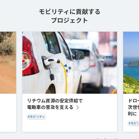
モビリティに貢献する
プロジェクト
リチウム資源の安定供給で
ドロ
電動車の普及を支える
次世
利に
#モビリティ
#モビ