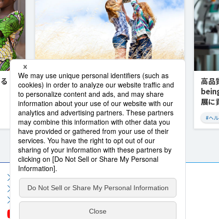
通商だか
高品質な医療サービスでインドのWell-
ラ
being（ウェルビーイング）な成長と発
ワ
展に貢献
途
#ヘルスケア
Previous
Next
サイトマップ
サイト利用規約
個人情報保護方針
ソーシャルメディア利用規約
情報セキュリティポリシー
お問い合わせ
よくいただくご質問