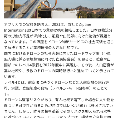
アフリカでの実績を踏まえ、2021年、当社とZipline
Internationalは日本での業務提携を締結しました。日本は物流分
野の労働力不足が深刻化し、離島や山間部に向けた物流が課題と
なっています。この課題をドローン物流サービスの社会実装を通じ
て解決することが業務提携の大きな目的です。
国内におけるドローンの社会実装に向けたロードマップ案（小型
無人機に係る環境整備に向けた官民協議会）を見ると、離島や山
間部でのレベル4飛行を2022年度中に実現し、その後、人口密度が
高い地域や、多数のドローンの同時航行へと進めていくと示されて
います。
レベル4とは、航空法に基づくドローンなど無人航空機の飛行許
可、承認、登録制度の段階（レベル1～4。下図参照）のことで
す。
ドローンは墜落リスクがあり、有人地域で落下した場合に人や物を
傷つける可能性があるため現時点ではレベル4飛行は許可されてい
ません。しかし、昨今の技術革新はそのリスクを抑えられる水準
に近づいていることから、ロードマップでは、機体の安全性に関