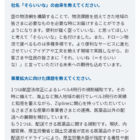
社名「そらいいな」の由来を教えてください。
空の物流網を構築することで、物流課題を抱えてきた地域の
皆さまに必要なものを必要な時にお届けすることができる
ようになります。便利が届く空っていいな、と思ってほしい
と考えて「そらいいな」と名付けました。また、ドローン物
流で運べるものは多種多様です。より便利なサービスに進化
させていくアイデアや工夫を絶えず現場で実践しながら、お
客さまや住民の皆さまに「それ、いいね（＝そらいい
な）」と言っていただける未来への期待も込めています。
事業拡大に向けた課題を教えてください。
1つは航空法改正によるレベル4飛行の規制緩和です。その
時に備えて、海上など無人地域の航行でレベル3飛行の実績
と知見を蓄えながら、Ziplineに関心を持っていただいてい
るさまざまな産業の事業者さまとの連携、医薬品以外の配
送への展開を検討しています。
もう1つは、配送できる医薬品に関する規制です。現状、内
閣官房、厚生労働省と国土交通省が定める医薬品のドローン
配送ガイドラインにより、厚生労働大臣が指定する毒性や劇