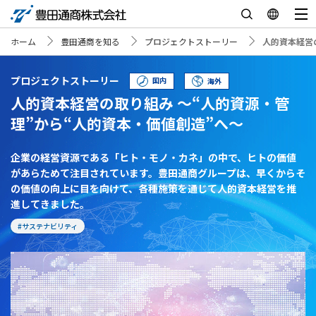
ホーム
豊田通商を知る
プロジェクトストーリー
人的資本経営
プロジェクトストーリー
国内
海外
人的資本経営の取り組み ～“人的資源・管
理”から“人的資本・価値創造”へ～
企業の経営資源である「ヒト・モノ・カネ」の中で、ヒトの価値
があらためて注目されています。豊田通商グループは、早くからそ
の価値の向上に目を向けて、各種施策を通じて人的資本経営を推
進してきました。
#サステナビリティ