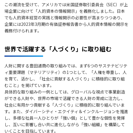
この潮流を受けて、アメリカでは米国証券取引委員会（SEC）が上
場企業に向けて「人的資本の情報開示」を義務化しました。日本
でも人的資本経営の実践と情報開示の必要性が高まりつつあり、
企業には2023年3月期の有価証券報告書から人的資本情報の開示を
義務付けられます。
世界で活躍する「人づくり」に取り組む
人財に関する豊田通商の取り組みでは、まず6つのサステナビリテ
ィ重要課題（マテリアリティ）の1つとして、「人権を尊重し、人
を育て、活かし、「社会に貢献する人づくり」に積極的に取り組
むこと」を掲げています。
具体的な取り組みの一例としては、グローバルな視点で事業創造
ができる人財や、世界の市場で活躍できる人財の育成に注力し、
社会に有用かつ貢献する「人づくり」に積極的に取り組んでいま
す。また、ダイバーシティ・エクイティ＆インクルージョンを推進
し、多様な社員一人ひとりが「強い個」として豊かな個性を発揮
し、互いに影響し合い共に進化しながら「強い組織」を構築して
いくことを目指しています。