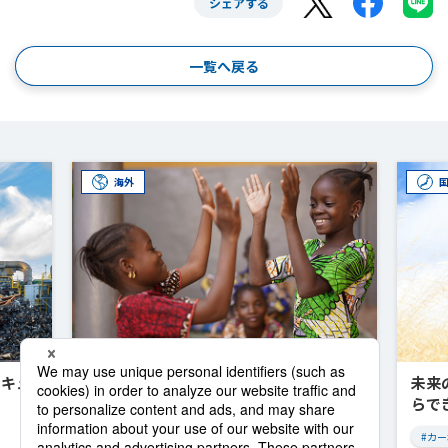
シェアする
一覧へ戻る
海外
ーキュ
アフリカと共に歩み、共に未来を創る
未来
豊田通商の挑戦
らで
#アフリカ
#カ