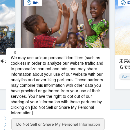
海外
ーキュ
アフリカと共に歩み、共に未来を創る
未来
豊田通商の挑戦
らで
#アフリカ
#カ
Previous
Next
サイトマップ
サイト利用規約
個人情報保護方針
ソーシャルメディア利用規約
情報セキュリティポリシー