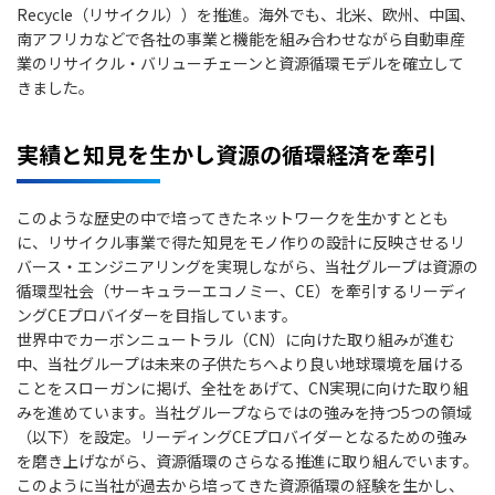
Recycle（リサイクル））を推進。海外でも、北米、欧州、中国、
南アフリカなどで各社の事業と機能を組み合わせながら自動車産
業のリサイクル・バリューチェーンと資源循環モデルを確立して
きました。
実績と知見を生かし資源の循環経済を牽引
このような歴史の中で培ってきたネットワークを生かすととも
に、リサイクル事業で得た知見をモノ作りの設計に反映させるリ
バース・エンジニアリングを実現しながら、当社グループは資源の
循環型社会（サーキュラーエコノミー、CE）を牽引するリーディ
ングCEプロバイダーを目指しています。
世界中でカーボンニュートラル（CN）に向けた取り組みが進む
中、当社グループは未来の子供たちへより良い地球環境を届ける
ことをスローガンに掲げ、全社をあげて、CN実現に向けた取り組
みを進めています。当社グループならではの強みを持つ5つの領域
（以下）を設定。リーディングCEプロバイダーとなるための強み
を磨き上げながら、資源循環のさらなる推進に取り組んでいます。
このように当社が過去から培ってきた資源循環の経験を生かし、