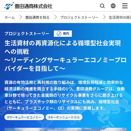
ホーム
豊田通商を知る
プロジェクトストーリー
生活資材の再
プロジェクトストーリー
国内
生活資材の再資源化による循環型社会実現
への挑戦
～リーディングサーキュラーエコノミープロ
バイダーを目指して～
資源の有効活用と再利用の取り組みは、環境負荷軽減と効率的な
経済活動の推進を両立する手段の1つ。豊田通商グループは、自動
車分野で培ってきた金属類のリサイクル事業をさらに磨き上げる
とともに、プラスチック類のリサイクルにも挑み、循環型社会
（サーキュラーエコノミー、CE）の実現に貢献します。
#サーキュラーエコノミー
#カーボンニュートラル