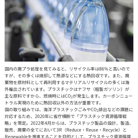
国内の廃プラ処理を見てみると、リサイクル率は86％と高いので
すが、その多くは焼却して熱源などにする熱回収です。また、廃
棄物を原材料として再利用するマテリアルリサイクルの多くは海
外輸出されています。プラスチックはナフサ（粗製ガソリン）が
主な原料ですから、燃焼時にはCO
が発生します。カーボンニュー
2
トラル実現のために熱回収以外の方法が重要です。
国の取り組みでは、海洋プラスチックごみやCO
排出などの課題に
2
対応するため、2020年に省庁横断で「プラスチック資源循環戦
略」を策定。2022年4月からは、プラスチック製品の設計、製造、
販売、廃棄の全てにおいて3R（Reduce・Reuse・Recycle）と
Renewableを推進することを目的として、プラスチック資源循環