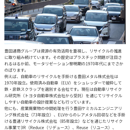
豊田通商グループは資源の有効活用を重視し、リサイクルの推進
に取り組み続けています。その歴史はプラスチック問題が注目さ
れるはるか前、モータリゼーション黎明期の1970年代にまでさか
のぼります。
例えば、自動車のリサイクルを手掛ける豊田メタル株式会社は
1970年設立。使用済み自動車（ELV）をシュレッダーで破砕して
鉄・非鉄スクラップを選別する会社です。現在は自動車リサイク
ル研究所（トヨタ自動車株式会社から受託）を通じてリサイクル
しやすい自動車の設計提案なども行っています。
他にも、産業廃棄物の中間処理を行う豊田ケミカルエンジニアリ
ング株式会社（73年設立）、ELVからのレアメタル回収などを手掛
ける豊通リサイクル株式会社（85年設立）などを通じたリサイク
ル事業で3R（Reduce（リデュース）、Reuse（リユース）、