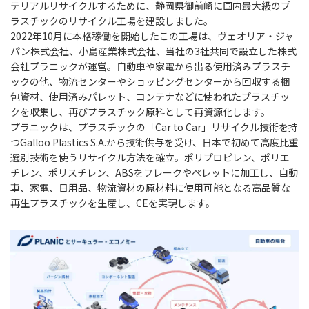
テリアルリサイクルするために、静岡県御前崎に国内最大級のプ
ラスチックのリサイクル工場を建設しました。
2022年10月に本格稼働を開始したこの工場は、ヴェオリア・ジャ
パン株式会社、小島産業株式会社、当社の3社共同で設立した株式
会社プラニックが運営。自動車や家電から出る使用済みプラスチ
ックの他、物流センターやショッピングセンターから回収する梱
包資材、使用済みパレット、コンテナなどに使われたプラスチッ
クを収集し、再びプラスチック原料として再資源化します。
プラニックは、プラスチックの「Car to Car」リサイクル技術を持
つGalloo Plastics S.A.から技術供与を受け、日本で初めて高度比重
選別技術を使うリサイクル方法を確立。ポリプロピレン、ポリエ
チレン、ポリスチレン、ABSをフレークやペレットに加工し、自動
車、家電、日用品、物流資材の原材料に使用可能となる高品質な
再生プラスチックを生産し、CEを実現します。