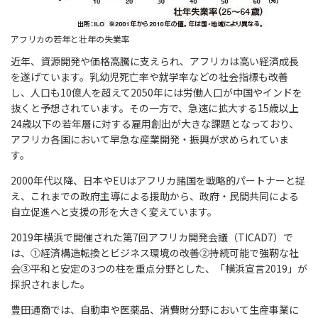
アフリカの若年と壮年の失業率
近年、資源開発や価格高騰に支えられ、アフリカは高い経済成長
を遂げています。乳幼児死亡率や就学率などの社会指標も改善
し、人口も10億人を超えて2050年には労働人口が中国やインドを
抜くと予想されています。その一方で、急速に拡大する15歳以上
24歳以下の若年層に対する雇用創出が大きな課題となっており、
アフリカ各国において早急な産業開発・振興が求められていま
す。
2000年代以降、日本やEUはアフリカ諸国を戦略的パートナーと捉
え、これまでの政府主導による援助から、政府・民間共同による
自立促進へと支援の形を大きく変えています。
2019年横浜で開催された第7回アフリカ開発会議（TICAD7）で
は、①経済構造転換とビジネス環境の改善②持続可能で強靭な社
会③平和と安定の3つの柱を重点分野とした、「横浜宣言2019」が
採択されました。
豊田通商では、自動車や医薬品、消費財分野において生産事業に