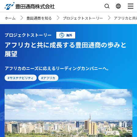
ホーム
豊田通商を知る
プロジェクトストーリー
アフリカと共
プロジェクトストーリー
海外
アフリカと共に成長する豊田通商の歩みと
展望
アフリカのニーズに応えるリーディングカンパニーへ。
#サステナビリティ
#アフリカ