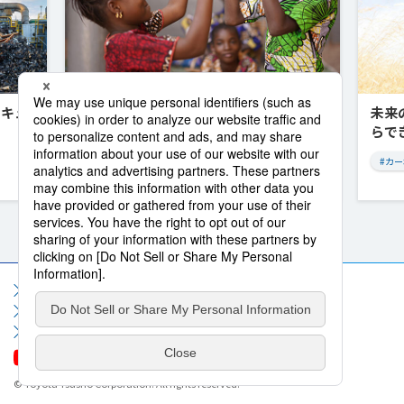
ーキュ
アフリカと共に歩み、共に未来を創る
未来
豊田通商の挑戦
らで
#アフリカ
#カ
Previous
Next
サイトマップ
サイト利用規約
個人情報保護方針
ソーシャルメディア利用規約
情報セキュリティポリシー
お問い合わせ
よくいただくご質問
© Toyota Tsusho Corporation. All rights reserved.