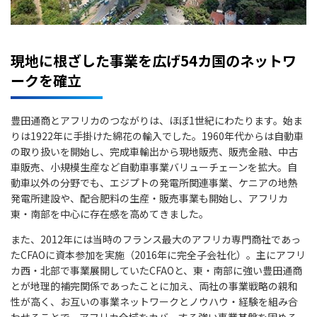
現地に根ざした事業を広げ54カ国のネットワ
ークを確立
豊田通商とアフリカのつながりは、ほぼ1世紀にわたります。始ま
りは1922年に手掛けた綿花の輸入でした。1960年代からは自動車
の取り扱いを開始し、完成車輸出から現地販売、販売金融、中古
車販売、小規模生産など自動車事業バリューチェーンを拡大。自
動車以外の分野でも、エジプトの発電所関連事業、ケニアの地熱
発電所建設や、配合肥料の生産・販売事業も開始し、アフリカ
東・南部を中心に存在感を高めてきました。
また、2012年には当時のフランス最大のアフリカ専門商社であっ
たCFAOに資本参加を実施（2016年に完全子会社化）。主にアフリ
カ西・北部で事業展開していたCFAOと、東・南部に強い豊田通商
とが地理的補完関係であったことに加え、両社の事業戦略の親和
性が高く、お互いの事業ネットワークとノウハウ・経験を組み合