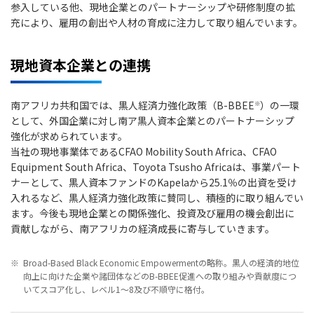
参入している他、現地企業とのパートナーシップや研修制度の拡
充により、雇用の創出や人材の育成に注力して取り組んでいます。
現地資本企業との連携
南アフリカ共和国では、黒人経済力強化政策（B-BBEE
）の一環
※
として、外国企業に対し南ア黒人資本企業とのパートナーシップ
強化が求められています。
当社の現地事業体であるCFAO Mobility South Africa、CFAO
Equipment South Africa、Toyota Tsusho Africaは、事業パート
ナーとして、黒人資本ファンドのKapelaから25.1％の出資を受け
入れるなど、黒人経済力強化政策に賛同し、積極的に取り組んでい
ます。今後も現地企業との関係強化、投資及び雇用の機会創出に
貢献しながら、南アフリカの経済成長に寄与していきます。
※
Broad-Based Black Economic Empowermentの略称。黒人の経済的地位
向上に向けた企業や諸団体などのB-BBEE促進への取り組みや貢献度につ
いてスコア化し、レベル1～8及び不順守に格付。