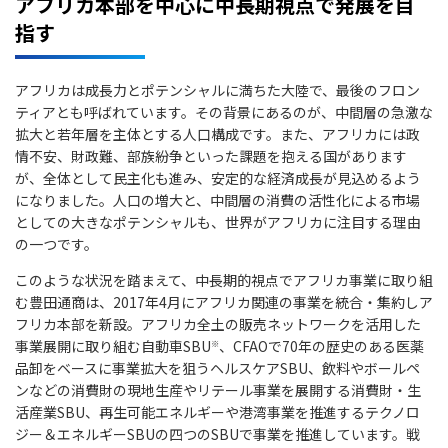
アフリカ本部を中心に中長期視点で発展を目
指す
アフリカは成長力とポテンシャルに満ちた大陸で、最後のフロン
ティアとも呼ばれています。その背景にあるのが、中間層の急激な
拡大と若年層を主体とする人口構成です。また、アフリカには政
情不安、財政難、部族紛争といった課題を抱える国があります
が、全体として民主化も進み、安定的な経済成長が見込めるよう
になりました。人口の増大と、中間層の消費の活性化による市場
としての大きなポテンシャルも、世界がアフリカに注目する理由
の一つです。
このような状況を踏まえて、中長期的視点でアフリカ事業に取り組
む豊田通商は、2017年4月にアフリカ関連の事業を統合・集約しア
フリカ本部を新設。アフリカ全土の販売ネットワークを活用した
事業展開に取り組む自動車SBU
、CFAOで70年の歴史のある医薬
※
品卸をベースに事業拡大を狙うヘルスケアSBU、飲料やボールペ
ンなどの消費財の現地生産やリテール事業を展開する消費財・生
活産業SBU、再生可能エネルギーや港湾事業を推進するテクノロ
ジー＆エネルギーSBUの四つのSBUで事業を推進しています。戦