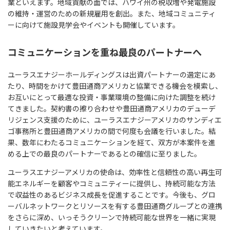
業といえます。地域貢献の面では、ハワイ州の税収増や発電施設
の維持・運営のための新規雇用を創出。また、地域コミュニティ
ーに向けて施設見学会やイベントも開催しています。
コミュニケーションを重ね最良のパートナーへ
ユーラスエナジーホールディングスは出資パートナーの選定にあ
たり、時間をかけて豊田通商アメリカと協業できる機会を模索し、
お互いにとって最適な投資・事業環境の整備に向けた調整を続け
てきました。契約書の擦り合わせや豊田通商アメリカのデューデ
リジェンス支援のために、ユーラスエナジーアメリカのサンディエ
ゴ事務所と豊田通商アメリカの間で何度も会議を行いました。結
果、数年にわたるコミュニケーションを経て、双方が本案件を進
める上での最良のパートナーであるとの確信に至りました。
ユーラスエナジーアメリカの使命は、効率性と信頼性の高い再生可
能エネルギーを顧客やコミュニティーに提供し、持続可能な方法
で収益性のあるビジネス成長を促進することです。今後も、グロ
ーバルネットワークとリソースを有する豊田通商グループとの連携
をさらに深め、いっそうクリーンで持続可能な世界を一緒に実現
していきたいと考えています。