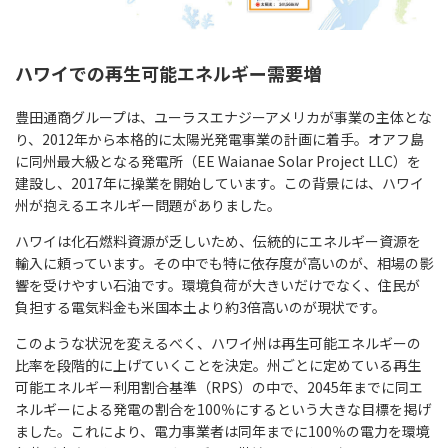
ハワイでの再生可能エネルギー需要増
豊田通商グループは、ユーラスエナジーアメリカが事業の主体とな
り、2012年から本格的に太陽光発電事業の計画に着手。オアフ島
に同州最大級となる発電所（EE Waianae Solar Project LLC）を
建設し、2017年に操業を開始しています。この背景には、ハワイ
州が抱えるエネルギー問題がありました。
ハワイは化石燃料資源が乏しいため、伝統的にエネルギー資源を
輸入に頼っています。その中でも特に依存度が高いのが、相場の影
響を受けやすい石油です。環境負荷が大きいだけでなく、住民が
負担する電気料金も米国本土より約3倍高いのが現状です。
このような状況を変えるべく、ハワイ州は再生可能エネルギーの
比率を段階的に上げていくことを決定。州ごとに定めている再生
可能エネルギー利用割合基準（RPS）の中で、2045年までに同エ
ネルギーによる発電の割合を100％にするという大きな目標を掲げ
ました。これにより、電力事業者は同年までに100％の電力を環境