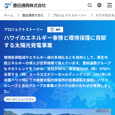
ホーム
豊田通商を知る
プロジェクトストーリー
ハワイのエネ
プロジェクトストーリー
海外
ハワイのエネルギー事情と環境保護に貢献
する太陽光発電事業
環境負荷軽減やエネルギー源の多様化などを目的として、再生可
能エネルギーの導入が世界規模で進んでいます。豊田通商グループ
もそのトレンドをつかみ、当社が60%、東京電力HD（株）が40%
出資する（株）ユーラスエナジーホールディングスが、2017年1月
米国ハワイ州にて大規模太陽光発電所の営業運転を開始。ハワイ
のニーズと当社グループの事業ノウハウの掛け合わせが実現しまし
た。
#カーボンニュートラル