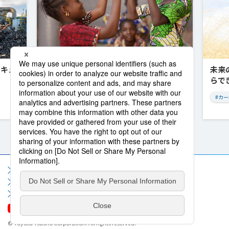
ーキュ
アフリカと共に歩み、共に未来を創る
未来
豊田通商の挑戦
らで
#アフリカ
#カ
Previous
Next
サイトマップ
サイト利用規約
個人情報保護方針
ソーシャルメディア利用規約
情報セキュリティポリシー
お問い合わせ
よくいただくご質問
© Toyota Tsusho Corporation. All rights reserved.