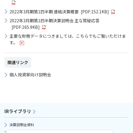
2022年3月期第1四半期 連結決算概要
[PDF:152.1KB]
2022年3月期第1四半期決算説明会 主な質疑応答
[PDF:165.9KB]
主要な財務データにつきましては、こちらでもご覧いただけま
す。
関連リンク
個人投資家向け説明会
IRライブラリ
決算説明会資料
IRサポート資料