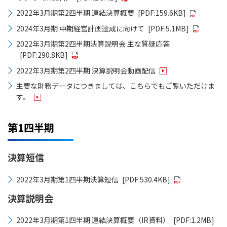
2022年3月期第2四半期 連結決算概要
[PDF:159.6KB]
2024年3月期 中期経営計画達成に向けて
[PDF:5.1MB]
2022年3月期第2四半期決算説明会 主な質疑応答
[PDF:290.8KB]
2022年3月期第2四半期 決算説明会動画配信
主要な財務データにつきましては、こちらでもご覧いただけま
す。
第1四半期
決算短信
2022年3月期第1四半期決算短信
[PDF:530.4KB]
決算説明会
2022年3月期第1四半期 連結決算概要（IR資料）
[PDF:1.2MB]