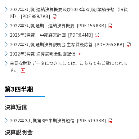
2022年3月期 連結決算概要及び2023年3月期 業績予想（IR資
料）
[PDF:989.7KB]
2022年3月期通期 連結決算概要
[PDF:156.8KB]
2025年3月期 中期経営計画
[PDF:6.4MB]
2022年3月期通期決算説明会 主な質疑応答
[PDF:265.8KB]
2022年3月期 決算説明会動画配信
主要な財務データにつきましては、こちらでもご覧になれま
す。
第3四半期
決算短信
2022年３月期第3四半期決算短信
[PDF:519.3KB]
決算説明会