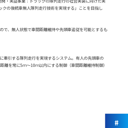
究開発・実証事業：トラックの隊列走行の社会実装に向けた実
ラックの後続車無人隊列走行技術を実現する」ことを目指し
もので、無人状態で車間距離維持や先頭車追従を可能とするも
に牽引する隊列走行を実現するシステム。有人の先頭車の
間
距離を常に5ｍ～10ｍ以内にする制御（車間距離維持制御）
#