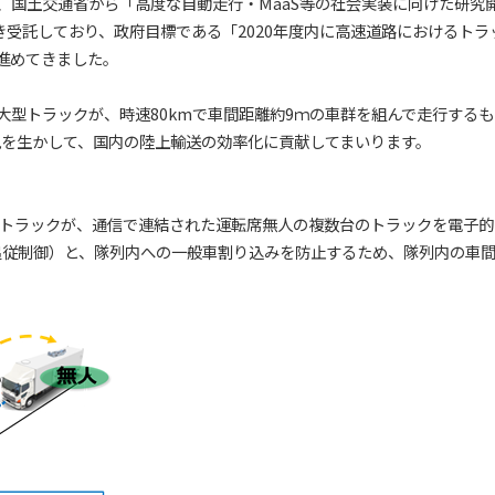
業省、国土交通省から「高度な自動走行・MaaS等の社会実装に向けた研
続き受託しており、政府目標である「2020年度内に高速道路におけるト
進めてきました。
大型トラックが、時速80kmで車間距離約9ｍの車群を組んで走行する
見を生かして、国内の陸上輸送の効率化に貢献してまいります。
車トラックが、通信で連結された運転席無人の複数台の
トラックを電子的
追従制御）と、隊列内への一般車割り込みを防止するため、隊列内の車