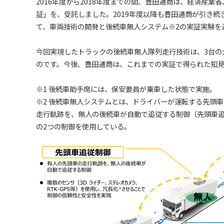
2016年度から2018年度までの間、豊田通商は、経済産
証」を、受託しました。2019年度以降も豊田通商が引き
て、車両技術の開発と後続車無人システム※2の実証実験を
今回実現したトラックの後続車無人隊列走行技術は、3台の
のです。今後、豊田通商は、これまでの実証で得られた知
※1 後続車助手席には、保安要員が乗車した状態で実施。
※2 後続車無人システムとは、ドライバーが運転する先頭
走行軌跡を、無人の後続車が
自動で追従する制御（先頭車
の2つの制御を使用している。