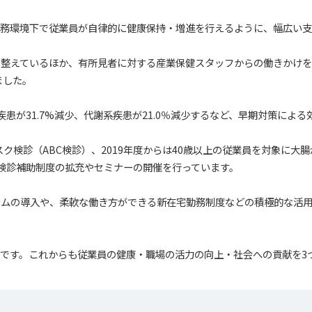
勤務環境下で従業員が自律的に健康保持・増進を行えるように、幅広い
整えているほか、有所見者に対する産業保健スタッフからの働きかけを強
ました。
系疾患が31.7%減少、代謝系疾患が21.0％減少するなど、早期対策によ
リスク検診（ABC検診）、2019年度からは40歳以上の従業員を対象に
ん検診補助制度の拡充やセミナーの開催を行っています。
テムの導入や、柔軟な働き方ができる新在宅勤務制度などの積極的な活
です。これからも従業員の健康・職場の活力の向上・社会への貢献を3