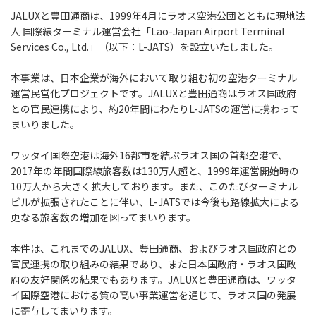
JALUXと豊田通商は、1999年4月にラオス空港公団とともに現地法
人 国際線ターミナル運営会社「Lao-Japan Airport Terminal
Services Co., Ltd.」（以下：L-JATS）を設立いたしました。
本事業は、日本企業が海外において取り組む初の空港ターミナル
運営民営化プロジェクトです。JALUXと豊田通商はラオス国政府
との官民連携により、約20年間にわたりL-JATSの運営に携わって
まいりました。
ワッタイ国際空港は海外16都市を結ぶラオス国の首都空港で、
2017年の年間国際線旅客数は130万人超と、1999年運営開始時の
10万人から大きく拡大しております。また、このたびターミナル
ビルが拡張されたことに伴い、L-JATSでは今後も路線拡大による
更なる旅客数の増加を図ってまいります。
本件は、これまでのJALUX、豊田通商、およびラオス国政府との
官民連携の取り組みの結果であり、また日本国政府・ラオス国政
府の友好関係の結果でもあります。JALUXと豊田通商は、ワッタ
イ国際空港における質の高い事業運営を通じて、ラオス国の発展
に寄与してまいります。