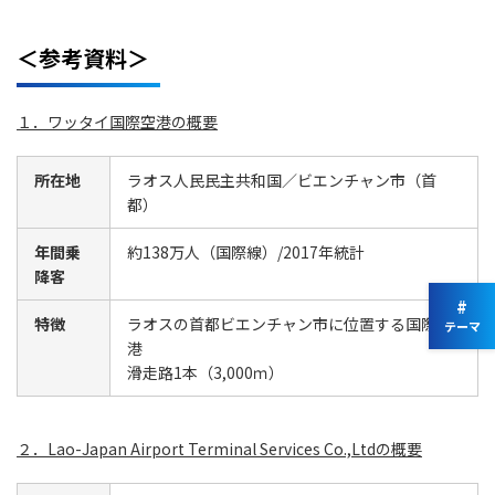
＜参考資料＞
１．ワッタイ国際空港の概要
所在地
ラオス人民民主共和国／ビエンチャン市（首
都）
年間乗
約138万人（国際線）/2017年統計
降客
#
特徴
ラオスの首都ビエンチャン市に位置する国際空
テーマ
港
滑走路1本（3,000ｍ）
２．Lao-Japan Airport Terminal Services Co.,Ltdの概要