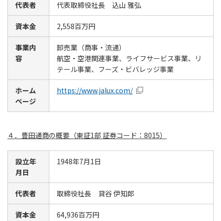
代表者
代表取締役社長 込山 雅弘
資本金
2,558百万円
事業内
卸売業（商事・流通）
容
航空・空港関連事業、ライフサービス事業、リ
テール事業、フーズ・ビバレッジ事業
ホーム
https://www.jalux.com/
ページ
４．豊田通商の概要（東証1部 証券コード：8015）
設立年
1948年7月1日
月日
代表者
取締役社長 貸谷 伊知郎
資本金
64,936百万円