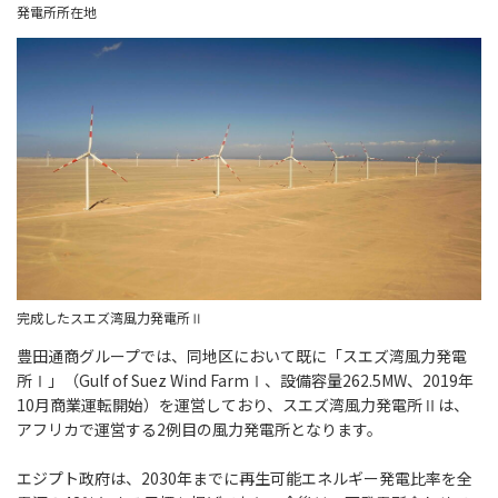
発電所所在地
完成したスエズ湾風力発電所Ⅱ
豊田通商グループでは、同地区において既に「スエズ湾風力発電
所Ⅰ」（Gulf of Suez Wind FarmⅠ、設備容量262.5MW、2019年
10月商業運転開始）を運営しており、スエズ湾風力発電所Ⅱは、
アフリカで運営する2例目の風力発電所となります。
エジプト政府は、2030年までに再生可能エネルギー発電比率を全