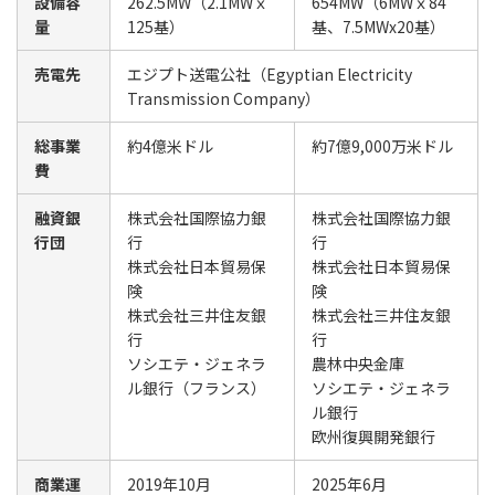
設備容
262.5MW（2.1MWｘ
654MW（6MWｘ84
量
125基）
基、7.5MWx20基）
売電先
エジプト送電公社（Egyptian Electricity
Transmission Company）
総事業
約4億米ドル
約7億9,000万米ドル
費
融資銀
株式会社国際協力銀
株式会社国際協力銀
行団
行
行
株式会社日本貿易保
株式会社日本貿易保
険
険
株式会社三井住友銀
株式会社三井住友銀
行
行
ソシエテ・ジェネラ
農林中央金庫
ル銀行（フランス）
ソシエテ・ジェネラ
ル銀行
欧州復興開発銀行
商業運
2019年10月
2025年6月