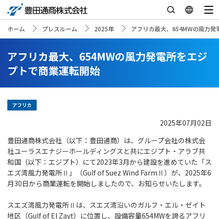
ホーム
プレスルーム
2025年
アフリカ最大、654MWの風力
アフリカ最大、654MWの風力発電所をエジ
プトで商業運転開始
アフリカ
2025年07月02日
豊田通商株式会社（以下：豊田通商）は、グループ会社の株式会
社ユーラスエナジーホールディングスと共にエジプト・アラブ共
和国（以下：エジプト）にて2023年3月から建設を進めていた「ス
エズ湾風力発電所Ⅱ」（Gulf of Suez Wind FarmⅡ）が、2025年6
月30日から商業運転を開始しましたので、お知らせいたします。
スエズ湾風力発電所Ⅱは、スエズ湾沿いのガルフ・エル・ゼイト
地区（Gulf of El Zayt）に位置し、設備容量654MWを誇るアフリ