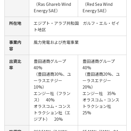
（Ras Ghareb Wind
（Red Sea Wind
Energy SAE）
Energy SAE）
所在地
エジプト・アラブ共和国 ガルフ・エル・ゼイ
ト地区
事業内
風力発電および売電事業
容
出資比
豊田通商グループ
豊田通商グループ
率
40%
40%
（豊田通商30%、ユ
（豊田通商20%、ユ
ーラスエナジー
ーラスエナジー
10%）
20%）
エンジー社（フラン
エンジー社 35%
ス） 40%
オラスコム・コンス
オラスコム・コンス
トラクション社
トラクション社（エ
25%
ジプト） 20%