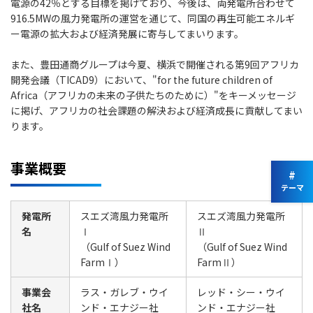
電源の42％とする目標を掲げており、今後は、両発電所合わせて
916.5MWの風力発電所の運営を通じて、同国の再生可能エネルギ
ー電源の拡大および経済発展に寄与してまいります。
また、豊田通商グループは今夏、横浜で開催される第9回アフリカ
開発会議（TICAD9）において、"for the future children of
Africa（アフリカの未来の子供たちのために）"をキーメッセージ
に掲げ、アフリカの社会課題の解決および経済成長に貢献してまい
ります。
事業概要
#
テーマ
発電所
スエズ湾風力発電所
スエズ湾風力発電所
名
Ⅰ
Ⅱ
（Gulf of Suez Wind
（Gulf of Suez Wind
FarmⅠ）
FarmⅡ）
事業会
ラス・ガレブ・ウイ
レッド・シー・ウイ
社名
ンド・エナジー社
ンド・エナジー社