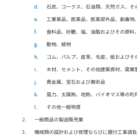
d
石炭、コークス、石油類、天然ガス、そ
e
工業薬品、医薬品、医薬部外品、劇毒物
f
食料品、砂糖、塩、油脂およびその原料
g
動物、植物
h
ゴム、パルプ、皮革、毛皮、紙およびそ
i
木材、セメント、その他建築資材、窯業
j
貴金属、宝石および美術品
k
風力、太陽熱、地熱、バイオマス等の利
l
その他一般物資
2
一般商品の製造販売業
3
機械類の設計および修理ならびに据付工事請負