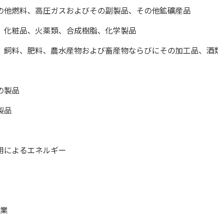
の他燃料、高圧ガスおよびその副製品、その他鉱礦産品
、化粧品、火薬類、合成樹脂、化学製品
、飼料、肥料、農水産物および畜産物ならびにその加工品、酒
の製品
製品
用によるエネルギー
業