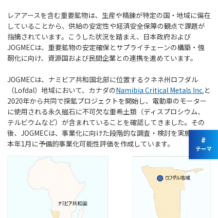
レアアースを含む重要鉱物は、生産や精錬が特定の国・地域に偏在
していることから、供給の安定性や経済安全保障の観点で課題が
指摘されています。こうした状況を踏まえ、日本政府および
JOGMECは、重要鉱物の安定確保とサプライチェーンの構築・強
靭化に向け、資源国および民間企業との連携を進めています。
JOGMECは、ナミビア共和国北部に位置するクネネ州ロフダル
（Lofdal）地域において、カナダの
Namibia Critical Metals Inc.
と
2020年から共同で探鉱プロジェクトを開始し、電動車のモーター
に使用される永久磁石に不可欠な重希土類（ディスプロシウム、
テルビウムなど）が含まれていることを確認してきました。その
後、JOGMECは、事業化に向けた段階的な調査・検討を実施し、
#
本年1月に予備的事業化可能性評価を作成しています。
テーマ