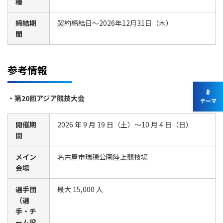
種
締結期
契約締結日～2026年12月31日（木）
間
参考情報
#
・第20回アジア競技大会
テーマ
開催期
2026 年 9 月 19 日（土）～10 月 4 日（日）
間
メイン
名古屋市瑞穂公園陸上競技場
会場
選手団
最大 15,000 人
（選
手・チ
ーム役