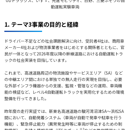
UDトラックス、いすゞ、先進モビリティ、日野、三菱ふそうの自
動運転実験車両
1. テーマ3事業の目的と経緯
ドライバー不足などの社会課題解決に向け、受託者4社は、商用車
メーカー4社および物流事業者をはじめとする関係者とともに、官
民が一体となって2026年度以降の幹線道路における自動運転トラ
ックの社会実装を目指しています。
これまで、高速道路周辺の物流施設やサービスエリア（SA）など
の中継エリア間における単独での無人走行の実現を目指し、必要
な外部インフラ機器からの支援、監視・管理などの運用、車両機
能の検証など、レベル4自動運転トラックを実用化するための環境
整備を行ってきました。
昨年度の走行実証では、新東名高速道路の駿河湾沼津SA～浜松SA
間において、自動発着システム（車両が自動で発車や駐車を行う
機能）、緊急停止能力（異常発生時等に車両が停止するための制
※3