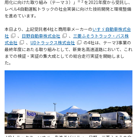
※２
用化に向けた取り組み（テーマ３）」
を2021年度から受託し、
レベル4自動運転トラックの社会実装に向けた技術開発と環境整備
を進めています。
本日より、上記受託者4社と商用車メーカーの
いすゞ自動車株式会
社
、
日野自動車株式会社
、
三菱ふそうトラック・バス株
式会社
、
UDトラックス株式会社
の4社は、テーマ3事業の
最終年度にあたる取り組みとして、新東名高速道路において、これ
までの検証・実証の集大成としての総合走行実証を開始しまし
た。