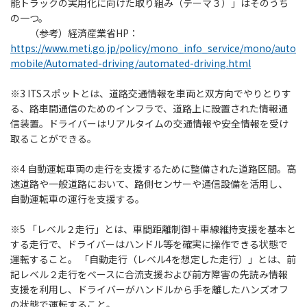
能トラックの実用化に向けた取り組み（テーマ３）」はそのうち
の一つ。
（参考）経済産業省HP：
https://www.meti.go.jp/policy/mono_info_service/mono/auto
mobile/Automated-driving/automated-driving.html
※3 ITSスポットとは、道路交通情報を車両と双方向でやりとりす
る、路車間通信のためのインフラで、道路上に設置された情報通
信装置。ドライバーはリアルタイムの交通情報や安全情報を受け
取ることができる。
※4 自動運転車両の走行を支援するために整備された道路区間。高
速道路や一般道路において、路側センサーや通信設備を活用し、
自動運転車の運行を支援する。
※5 「レベル２走行」とは、車間距離制御＋車線維持支援を基本と
する走行で、ドライバーはハンドル等を確実に操作できる状態で
運転すること。 「自動走行（レベル4を想定した走行）」とは、前
記レベル２走行をベースに合流支援および前方障害の先読み情報
支援を利用し、ドライバーがハンドルから手を離したハンズオフ
の状態で運転すること。