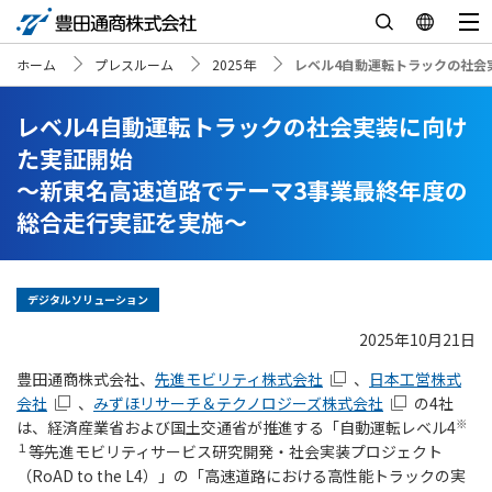
ホーム
プレスルーム
2025年
レベル4自動運転トラックの社会
レベル4自動運転トラックの社会実装に向け
た実証開始
～新東名高速道路でテーマ3事業最終年度の
総合走行実証を実施～
デジタルソリューション
2025年10月21日
豊田通商株式会社、
先進モビリティ株式会社
、
日本工営株式
会社
、
みずほリサーチ＆テクノロジーズ株式会社
の4社
※
は、経済産業省および国土交通省が推進する「自動運転レベル4
１
等先進モビリティサービス研究開発・社会実装プロジェクト
（RoAD to the L4）」の「高速道路における高性能トラックの実