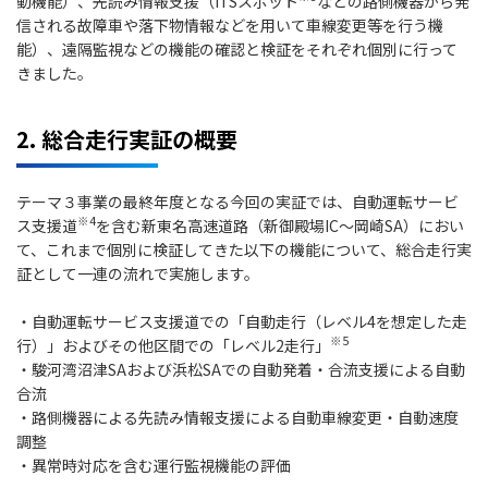
動機能）、先読み情報支援（ITSスポット
などの路側機器から発
信される故障車や落下物情報などを用いて車線変更等を行う機
能）、遠隔監視などの機能の確認と検証をそれぞれ個別に行って
きました。
2. 総合走行実証の概要
テーマ３事業の最終年度となる今回の実証では、自動運転サービ
※4
ス支援道
を含む新東名高速道路（新御殿場IC～岡崎SA）におい
て、これまで個別に検証してきた以下の機能について、総合走行実
証として一連の流れで実施します。
・自動運転サービス支援道での「自動走行（レベル4を想定した走
※5
行）」およびその他区間での「レベル2走行」
・駿河湾沼津SAおよび浜松SAでの自動発着・合流支援による自動
合流
・路側機器による先読み情報支援による自動車線変更・自動速度
調整
・異常時対応を含む運行監視機能の評価