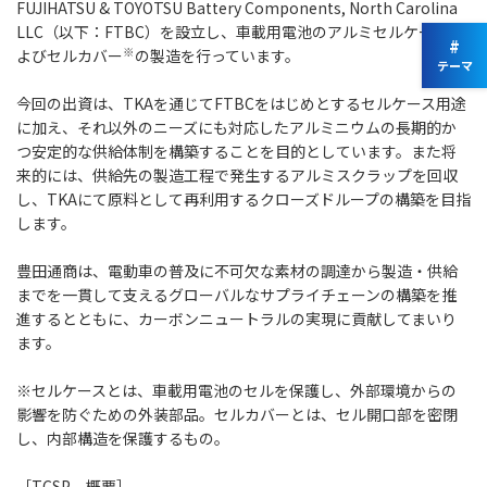
FUJIHATSU & TOYOTSU Battery Components, North Carolina
LLC（以下：FTBC）を設立し、車載用電池のアルミセルケースお
#
※
よびセルカバー
の製造を行っています。
テーマ
今回の出資は、TKAを通じてFTBCをはじめとするセルケース用途
に加え、それ以外のニーズにも対応したアルミニウムの長期的か
つ安定的な供給体制を構築することを目的としています。また将
来的には、供給先の製造工程で発生するアルミスクラップを回収
し、TKAにて原料として再利用するクローズドループの構築を目指
します。
豊田通商は、電動車の普及に不可欠な素材の調達から製造・供給
までを一貫して支えるグローバルなサプライチェーンの構築を推
進するとともに、カーボンニュートラルの実現に貢献してまいり
ます。
※セルケースとは、車載用電池のセルを保護し、外部環境からの
影響を防ぐための外装部品。セルカバーとは、セル開口部を密閉
し、内部構造を保護するもの。
［
TCSP
概要］