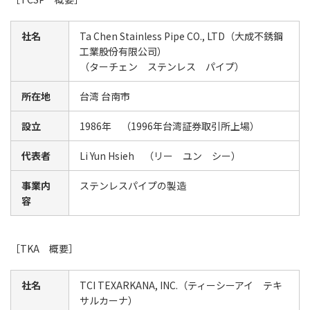
社名
Ta Chen Stainless Pipe CO., LTD（大成不銹鋼
工業股份有限公司）
（ターチェン ステンレス パイプ）
所在地
台湾 台南市
設立
1986年 （1996年台湾証券取引所上場）
代表者
Li Yun Hsieh （リー ユン シー）
事業内
ステンレスパイプの製造
容
［
TKA
概要］
社名
TCI TEXARKANA, INC.（ティーシーアイ テキ
サルカーナ）