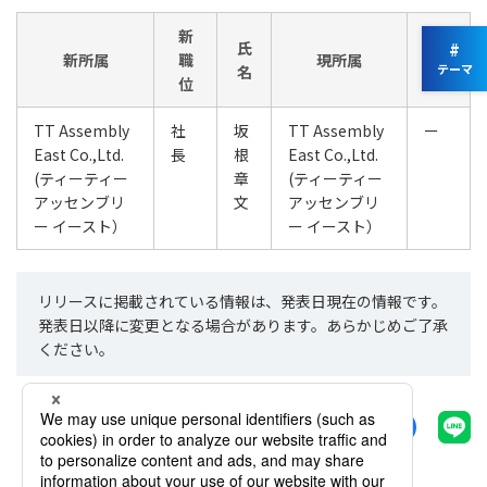
新
現
氏
#
新所属
職
現所属
職
テーマ
名
位
位
TT Assembly
社
坂
TT Assembly
ー
East Co.,Ltd.
長
根
East Co.,Ltd.
(ティーティー
章
(ティーティー
アッセンブリ
文
アッセンブリ
ー イースト）
ー イースト）
リリースに掲載されている情報は、発表日現在の情報です。
発表日以降に変更となる場合があります。あらかじめご了承
ください。
シェアする