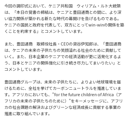
今回の調印式において、ケニア共和国 ウィリアム・ルト大統領
は、「本日の覚書の締結は、ケニアと豊田通商との間に、より深
い協力関係が築かれる新たな時代の幕開けを告げるものである。
ケニアの国民と政府を代表して、双方にとってwin-winの関係を築
くことを約束する」とコメントしています。
また、豊田通商 取締役社長・CEOの貸谷伊知郎は、「豊田通商
は、ケニアの未来の子供たちの笑顔溢れる社会のために貢献して
いく。また、日本企業のケニアでの経済活動が更に活発化するよ
う、日本とケニアの関係強化に引き続き尽力してまいりたい」と
コメントしています。
豊田通商グループは、未来の子供たちに、よりよい地球環境を届
けるために、全社を挙げてカーボンニュートラルを推進していま
す。アフリカにおいても、”for the future children of Africa（ア
フリカの未来の子供たちのために）”をキーメッセージに、アフリ
カの社会課題の解決およびグリーンな経済成長に貢献する事業の
推進に取り組んでいます。