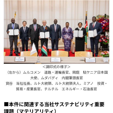
＜調印式の様子＞
（左から）
ムルコメン 道路・運輸長官、岡庭 駐ケニア日本国
大使、ムダバディ 内閣筆頭長官
貸谷 当社社長、ルト大統領、ルト大統領夫人、ミアノ 投資・
貿易・産業長官、チルチル エネルギー・石油長官
■本件に関連する当社サステナビリティ重要
課題（マテリアリティ）