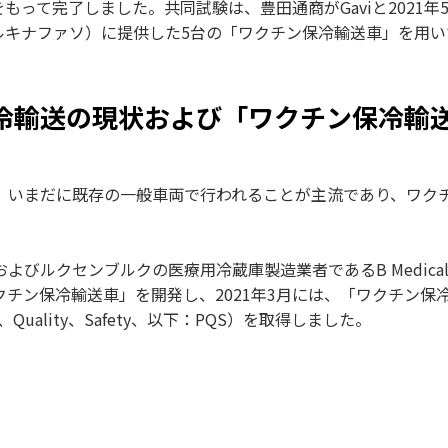
をもって完了しました。共同試験は、豊田通商が
Gavi
と
2021
年
ルキナファソ）に提供した
5
台の「ワクチン保冷輸送車」を用い
冷輸送の現状および「ワクチン保冷輸
、いまだに既存の一般車両で行われることが主流であり、ワク
ルクセンブルクの医療用冷蔵庫製造業者であるB Medical 
チン保冷輸送車」を開発し、2021年3月には、「ワクチン保
Quality、Safety、以下：PQS）を取得しました。