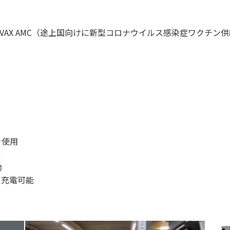
i COVAX AMC（途上国向けに新型コロナウイルス感染症ワク
を使用
量
働
ら充電可能