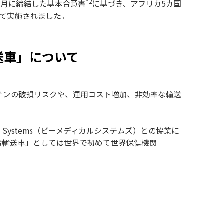
*2
5
月に締結した基本合意書
に基づき、アフリカ
5
カ国
て実施されました。
送車」について
チンの破損リスクや、運用コスト増加、非効率な輸送
Systems（ビーメディカルシステムズ）との協業に
冷輸送車」としては世界で初めて世界保健機関