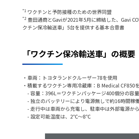
*1
ワクチンと予防接種のための世界同盟
*2
豊田通商とGaviが2021年5月に締結した、Gav
クチン保冷輸送車」5台を提供する基本合意書
「ワクチン保冷輸送車」の概要
・車両：トヨタランドクルーザー78を使用
・積載するワクチン専用冷蔵庫：B Medical CF850
- 容量：396L＝ワクチンパッケージ400個分の容
- 独立のバッテリーにより電源無しで約16時間稼
- 走行中は車両から充電し、駐車中は外部電源か
- 設定可能温度は、2℃～8℃