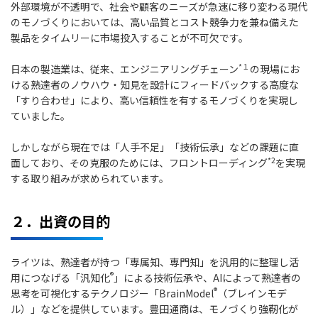
外部環境が不透明で、社会や顧客のニーズが急速に移り変わる現代
のモノづくりにおいては、高い品質とコスト競争力を兼ね備えた
製品をタイムリーに市場投入することが不可欠です。
*１
日本の製造業は、従来、エンジニアリングチェーン
の現場にお
ける熟達者のノウハウ・知見を設計にフィードバックする高度な
「すり合わせ」により、高い信頼性を有するモノづくりを実現し
ていました。
しかしながら現在では「人手不足」「技術伝承」などの課題に直
*2
面しており、その克服のためには、フロントローディング
を実現
する取り組みが求められています。
２．出資の目的
ライツは、熟達者が持つ「専属知、専門知」を汎用的に整理し活
®
用につなげる「汎知化
」による技術伝承や、AIによって熟達者の
®
思考を可視化するテクノロジー「BrainModel
（ブレインモデ
ル）」などを提供しています。豊田通商は、モノづくり強靭化が