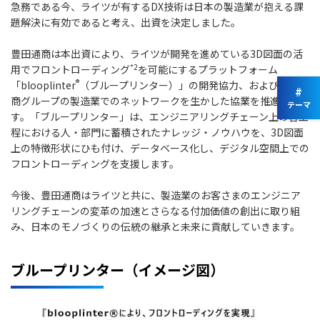
急務である今、ライツが有するDX技術は日本の製造業が抱える課
題解決に有効であると考え、出資を決定しました。
豊田通商は本出資により、ライツが開発を進めている3D図面の活
*2
用でフロントローディング
を可能にするプラットフォーム
®
「blooplinter
（ブループリンター）」の開発協力、および豊田通
#
商グループの製造業でのネットワークを生かした協業を推進しま
テーマ
す。「ブループリンター」は、エンジニアリングチェーン上の各工
程における人・部門に蓄積されたナレッジ・ノウハウを、3D図面
上の特徴形状にひも付け、データベース化し、デジタル空間上での
フロントローディングを支援します。
今後、豊田通商はライツと共に、製造業のお客さまのエンジニア
リングチェーンの変革の加速とさらなる付加価値の創出に取り組
み、日本のモノづくりの伝統の継承と未来に貢献していきます。
ブループリンター（イメージ図）