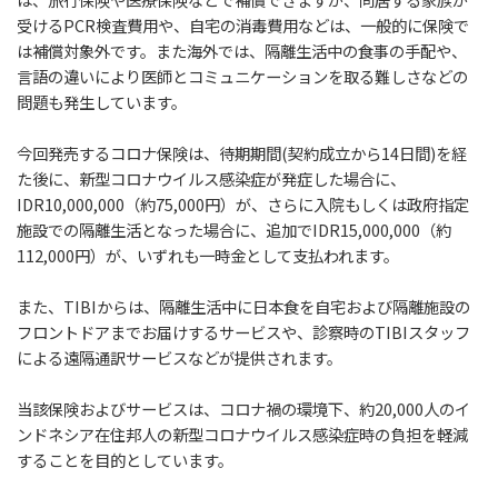
受けるPCR検査費用や、自宅の消毒費用などは、一般的に保険で
は
補償対象外です。また海外では、隔離生活中の食事の手配や、
言語の違いにより医師と
コミュニケーションを取る難しさなどの
問題も発生しています。
今回発売するコロナ保険は、待期期間(契約成立から14日間)を経
た後に、新型コロナウイルス感染症が発症した場合に、
IDR10,000,000（約75,000円）が、さらに入院もしくは政府指定
施設での
隔離生活となった場合に、追加でIDR15,000,000（約
112,000円）が、いずれも一時金として
支払われます。
また、TIBIからは、隔離生活中に日本食を自宅および隔離施設の
フロントドアまでお届けする
サービスや、診察時のTIBIスタッフ
による遠隔通訳サービスなどが提供されます。
当該保険およびサービスは、コロナ禍の環境下、約20,000人のイ
ンドネシア在住邦人の
新型コロナウイルス感染症時の負担を軽減
することを目的としています。