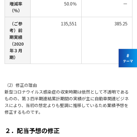
増減率
50.0％
ー
（％）
（ご参
135,551
385.25
考）前
期実績
（2020
年３月
#
期）
テーマ
（2）修正の理由
新型コロナウイルス感染症の収束時期は依然として不透明である
ものの、第３四半期連結累計期間の実績が主に自動車関連ビジネ
スにより、当初の想定よりも堅調に推移しているため業績予想を
修正するものです。
２．配当予想の修正