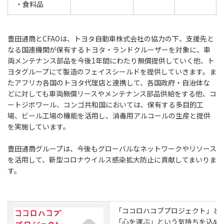
・食料品
豊田通商とCFAOは、トヨタ自動車株式会社の協力の下、支援先と
なる国連機関が保有するトヨタ・ランドクルーザーを対象に、車
両メンテナンス部品を今後1年間にわたり無償提供していく他、ト
ヨタグループにて製造のフェイスシールドを提供していきます。ま
たアフリカ各国のトヨタ代理店と連携して、各国政府・自治体な
どに対しても車両無償リースやメンテナンス部品供給をする他、コ
ートジボワール、コンゴ共和国においては、保有する多目的工
場、ビール工場の機能を活用し、消毒用アルコールの生産と提供
を実施しています。
豊田通商グループは、今後もグローバルなネットワークやリソース
を活用して、新型コロナウイルス感染拡大防止に貢献してまいりま
す。
「ココロハコブプロジェクト」と
「心を運ぶ」という気持ちを込め