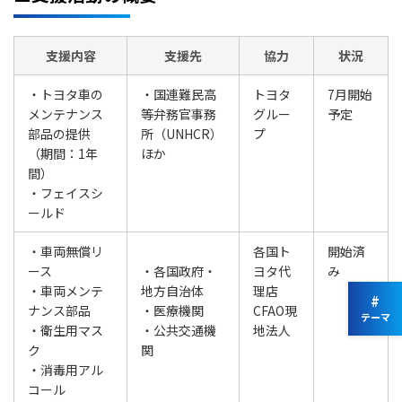
支援内容
支援先
協力
状況
・トヨタ車の
・国連難民高
トヨタ
7月開始
メンテナンス
等弁務官事務
グルー
予定
部品の提供
所（UNHCR）
プ
（期間：1年
ほか
間）
・フェイスシ
ールド
・車両無償リ
各国ト
開始済
ース
・各国政府・
ヨタ代
み
・車両メンテ
地方自治体
理店
#
ナンス部品
・医療機関
CFAO現
テーマ
・衛生用マス
・公共交通機
地法人
ク
関
・消毒用アル
コール