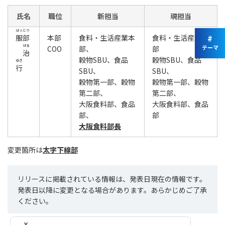
氏名
職位
新担当
現担当
はっとり
服部
本部
食料・生活産業本
食料・生活産業本
#
はる
テーマ
COO
部、
部
治
穀物SBU、食品
穀物SBU、食品
ゆき
行
SBU、
SBU、
穀物第一部、穀物
穀物第一部、穀物
第二部、
第二部、
大阪食料部、食品
大阪食料部、食品
部、
部
大阪食料部長
変更箇所は
太字下線部
リリースに掲載されている情報は、発表日現在の情報です。
発表日以降に変更となる場合があります。あらかじめご了承
ください。