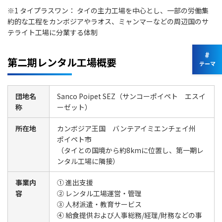
※1 タイプラスワン： タイの主力工場を中心とし、一部の労働集
約的な工程をカンボジアやラオス、ミャンマーなどの周辺国のサ
テライト工場に分業する体制
#
第二期レンタル工場概要
テーマ
団地名
Sanco Poipet SEZ（サンコーポイペト エスイ
称
ーゼット）
所在地
カンボジア王国 バンテアイミエンチェイ州
ポイペト市
（タイとの国境から約8kmに位置し、第一期レ
ンタル工場に隣接）
事業内
① 進出支援
容
② レンタル工場運営・管理
③ 人材派遣・教育サービス
④ 給食提供および人事総務/経理/財務などの事