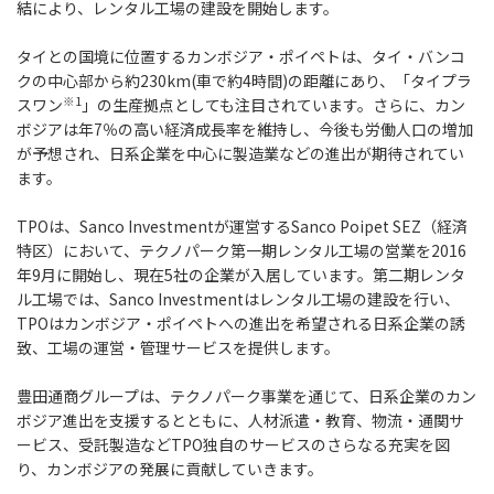
結により、レンタル工場の建設を開始します。
タイとの国境に位置するカンボジア・ポイペトは、タイ・バンコ
クの中心部から約230km(車で約4時間)の距離にあり、「タイプラ
※1
スワン
」の生産拠点としても注目されています。さらに、カン
ボジアは年7％の高い経済成長率を維持し、今後も労働人口の増加
が予想され、日系企業を中心に製造業などの進出が期待されてい
ます。
TPOは、Sanco Investmentが運営するSanco Poipet SEZ（経済
特区）において、テクノパーク第一期レンタル工場の営業を2016
年9月に開始し、現在5社の企業が入居しています。第二期レンタ
ル工場では、Sanco Investmentはレンタル工場の建設を行い、
TPOはカンボジア・ポイペトへの進出を希望される日系企業の誘
致、工場の運営・管理サービスを提供します。
豊田通商グループは、テクノパーク事業を通じて、日系企業のカン
ボジア進出を支援するとともに、人材派遣・教育、物流・通関サ
ービス、受託製造などTPO独自のサービスのさらなる充実を図
り、カンボジアの発展に貢献していきます。