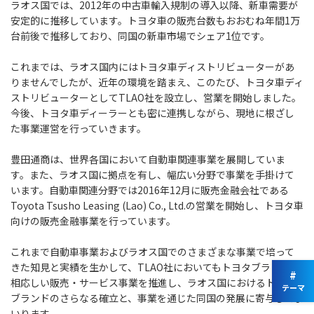
ラオス国では、2012年の中古車輸入規制の導入以降、新車需要が
安定的に推移しています。トヨタ車の販売台数もおおむね年間1万
台前後で推移しており、同国の新車市場でシェア1位です。
これまでは、ラオス国内にはトヨタ車ディストリビューターがあ
りませんでしたが、近年の環境を踏まえ、このたび、トヨタ車ディ
ストリビューターとしてTLAO社を設立し、営業を開始しました。
今後、トヨタ車ディーラーとも密に連携しながら、現地に根ざし
た事業運営を行っていきます。
豊田通商は、世界各国において自動車関連事業を展開していま
す。また、ラオス国に拠点を有し、幅広い分野で事業を手掛けて
います。自動車関連分野では2016年12月に販売金融会社である
Toyota Tsusho Leasing (Lao) Co., Ltd.の営業を開始し、トヨタ車
向けの販売金融事業を行っています。
これまで自動車事業およびラオス国でのさまざまな事業で培って
きた知見と実績を生かして、TLAO社においてもトヨタブランドに
#
相応しい販売・サービス事業を推進し、ラオス国におけるトヨタ
テーマ
ブランドのさらなる確立と、事業を通じた同国の発展に寄与してま
いります。