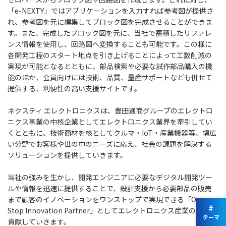
「e-NEXTY」ではアプリケーションを入力すれば参考図が提供さ
れ、参考図を元に編集してブロック図を完成させることができま
す。また、完成したブロック図を元に、当社で蓄積したリファレ
ンス情報を使用し、回路図へ変換することも可能です。この様に
各開発工程のスタート地点を引き上げることによって工数削減の
実現が可能となるとともに、部品検索や必要な試作部品購入の機
能のほか、会員向けには技術、品質、量産サポートなども併せて
提供する、利便性の高い支援サイトです。
ネクスティ エレクトロニクスは、豊田通商グループのエレクトロ
ニクス事業の中核企業としてエレクトロニクス業界を牽引してい
くとともに、技術商材を核としてクルマ・IoT・産業機器等、幅広
い分野でお客様や世の中のニーズに応え、社会の課題を解決する
ソリューションを提供していきます。
当社の強みを生かし、開発エンジニアに必要なデジタル開発ツー
ルや情報を迅速に提供することで、設計支援から必要部品の販売
まで顧客のイノベーションをワンストップで実現できる「One
#
Stop Innovation Partner」としてエレクトロニクス産業の発展に
テーマ
貢献していきます。