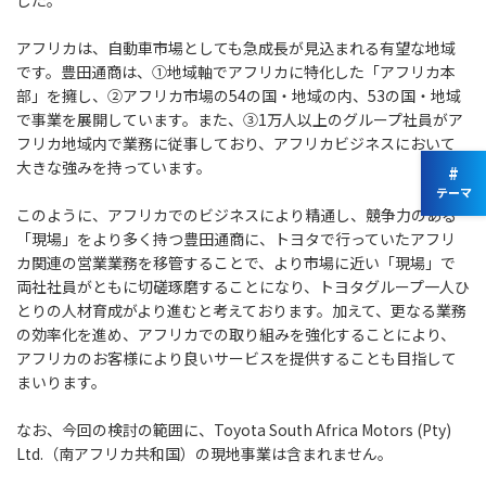
アフリカは、自動車市場としても急成長が見込まれる有望な地域
です。豊田通商は、①地域軸でアフリカに特化した「アフリカ本
部」を擁し、②アフリカ市場の54の国・地域の内、53の国・地域
で事業を展開しています。また、③1万人以上のグループ社員がア
フリカ地域内で業務に従事しており、アフリカビジネスにおいて
大きな強みを持っています。
#
テーマ
このように、アフリカでのビジネスにより精通し、競争力のある
「現場」をより多く持つ豊田通商に、トヨタで行っていたアフリ
カ関連の営業業務を移管することで、より市場に近い「現場」で
両社社員がともに切磋琢磨することになり、トヨタグループ一人ひ
とりの人材育成がより進むと考えております。加えて、更なる業務
の効率化を進め、アフリカでの取り組みを強化することにより、
アフリカのお客様により良いサービスを提供することも目指して
まいります。
なお、今回の検討の範囲に、Toyota South Africa Motors (Pty)
Ltd.（南アフリカ共和国）の現地事業は含まれません。