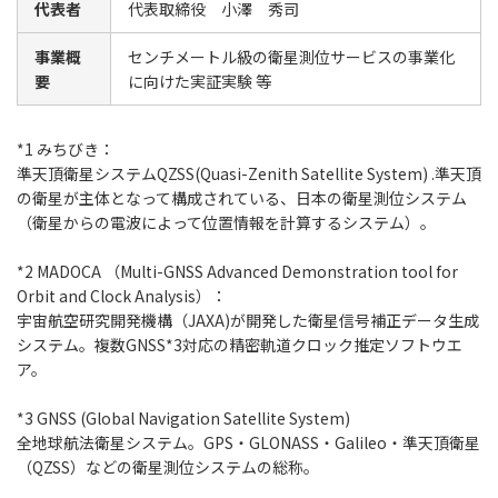
代表者
代表取締役 小澤 秀司
事業概
センチメートル級の衛星測位サービスの事業化
要
に向けた実証実験 等
*1 みちびき：
準天頂衛星システムQZSS(Quasi-Zenith Satellite System) .準天頂
の衛星が主体となって構成されている、日本の衛星測位システム
（衛星からの電波によって位置情報を計算するシステム）。
*2 MADOCA （Multi-GNSS Advanced Demonstration tool for
Orbit and Clock Analysis）：
宇宙航空研究開発機構（JAXA)が開発した衛星信号補正データ生成
システム。複数GNSS*3対応の精密軌道クロック推定ソフトウエ
ア。
*3 GNSS (Global Navigation Satellite System)
全地球航法衛星システム。GPS・GLONASS・Galileo・準天頂衛星
（QZSS）などの衛星測位システムの総称。