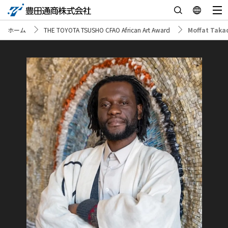
ホーム
THE TOYOTA TSUSHO CFAO African Art Award
Moffat Taka