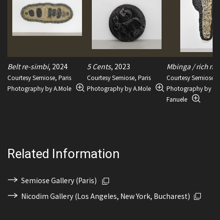
Belt re-simbi
, 2024
5 Cents
, 2023
Mbinga / rich m
Courtesy Semiose, Paris
Courtesy Semiose, Paris
Courtesy Semiose, P
Photography by A.Mole
Photography by A.Mole
Photography by Re
Fanuele
Related Information
Semiose Gallery (Paris)
Nicodim Gallery (Los Angeles, New York, Bucharest)