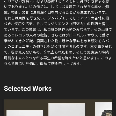
このたびの受賞に、心より感謝するとともに、身の引き締まる思
いでおります。私の作品は、しばしば見過ごされがちな素材、知
識、技術、文化に注意深く目を向けることから生まれています。
それらは東西を行き交い、ジンバブエ、そしてアフリカ各地に根
づき、使用や汚染、そしてレジリエンス（回復力）の物語を宿し
ています。この栄誉は、私自身の制作活動のみならず、私の出身で
あるコレコレの人々の叡智、さらにはグローバル・サウスに受け
継がれてきた知識、廃棄された物に新たな意味を与え続けるムバ
レのコミュニティの強さとも深く共鳴するものです。本受賞を通じ
て、私は見えないもの、忘れ去られたもの、そして思慮深く持続
可能な未来へとつながる再生の希望を称えたいと思います。このよ
うな意義深い評価に、改めて感謝申し上げます。
Selected Works