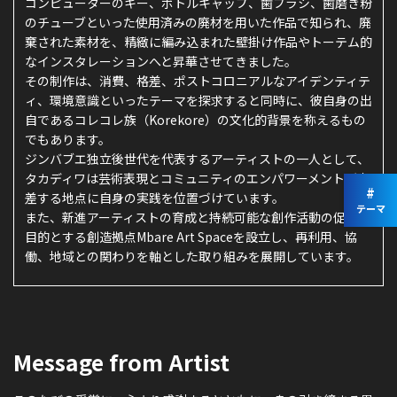
コンピューターのキー、ボトルキャップ、歯ブラシ、歯磨き粉
のチューブといった使用済みの廃材を用いた作品で知られ、廃
棄された素材を、精緻に編み込まれた壁掛け作品やトーテム的
なインスタレーションへと昇華させてきました。
その制作は、消費、格差、ポストコロニアルなアイデンティテ
ィ、環境意識といったテーマを探求すると同時に、彼自身の出
自であるコレコレ族（Korekore）の文化的背景を称えるもの
でもあります。
ジンバブエ独立後世代を代表するアーティストの一人として、
タカディワは芸術表現とコミュニティのエンパワーメントが交
#
差する地点に自身の実践を位置づけています。
テーマ
また、新進アーティストの育成と持続可能な創作活動の促進を
目的とする創造拠点Mbare Art Spaceを設立し、再利用、協
働、地域との関わりを軸とした取り組みを展開しています。
Message from Artist